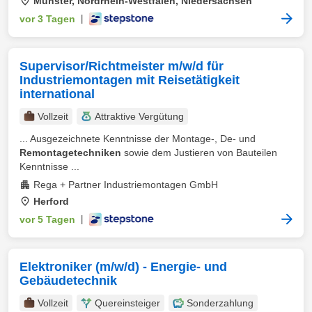
Münster, Nordrhein-Westfalen, Niedersachsen
vor 3 Tagen
|
Supervisor/Richtmeister m/w/d für
Industriemontagen mit Reisetätigkeit
international
Vollzeit
Attraktive Vergütung
... Ausgezeichnete Kenntnisse der Montage-, De- und
Remontagetechniken
sowie dem Justieren von Bauteilen
Kenntnisse ...
Rega + Partner Industriemontagen GmbH
Herford
vor 5 Tagen
|
Elektroniker (m/w/d) - Energie- und
Gebäudetechnik
Vollzeit
Quereinsteiger
Sonderzahlung