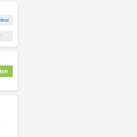
teur
r
ten