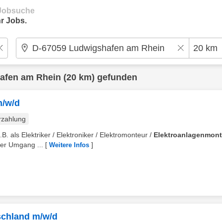
e Jobsuche
r Jobs.
afen am Rhein
(20 km) gefunden
m/w/d
rzahlung
. als Elektriker / Elektroniker / Elektromonteur /
Elektroanlagenmont
rer Umgang ...
[
]
Weitere Infos
schland m/w/d