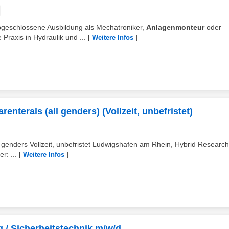
abgeschlossene Ausbildung als Mechatroniker,
Anlagenmonteur
oder
 Praxis in Hydraulik und ...
[
]
Weitere Infos
enterals (all genders) (Vollzeit, unbefristet)
l genders Vollzeit, unbefristet Ludwigshafen am Rhein, Hybrid Researc
r: ...
[
]
Weitere Infos
 / Sicherheitstechnik m/w/d