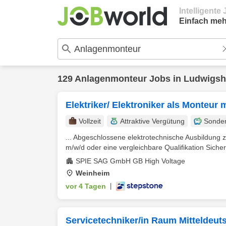
Intelligent
Einfach meh
129
Anlagenmonteur
Jobs in
Ludwigsh
Elektriker/ Elektroniker als Monteur 
Vollzeit
Attraktive Vergütung
Sonde
... Abgeschlossene elektrotechnische Ausbildung z.B
m/w/d oder eine vergleichbare Qualifikation Siche
SPIE SAG GmbH GB High Voltage
Weinheim
vor 4 Tagen
|
Servicetechniker/in Raum Mitteldeut