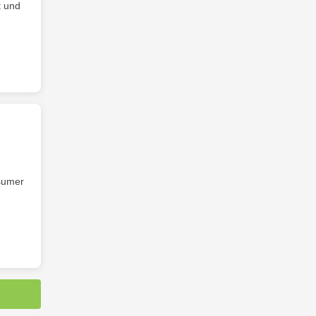
t und
nsumer