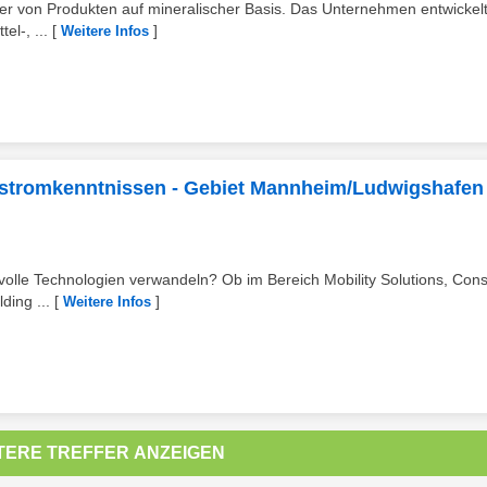
ller von Produkten auf mineralischer Basis. Das Unternehmen entwickel
el-, ...
[
]
Weitere Infos
chstromkenntnissen - Gebiet Mannheim/Ludwigshafen
volle Technologien verwandeln? Ob im Bereich Mobility Solutions, Co
ding ...
[
]
Weitere Infos
TERE TREFFER ANZEIGEN