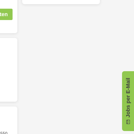
ten
Jobs per E-Mail
 550