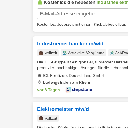
Kostenlos die neuesten
Industrieelektr
Kostenlos. Jederzeit mit einem Klick abbestellbar.
Industriemechaniker m/w/d
Vollzeit
Attraktive Vergütung
JobRa
Die ICL-Gruppe ist ein globaler, führender Herste
produziert nachhaltige Lösungen für die Lebensmitt
ICL Fertilizers Deutschland GmbH
Ludwigshafen am Rhein
vor 6 Tagen
|
Elektromeister m/w/d
Vollzeit
Die besten Köpfe für die unterschiedlichsten Au