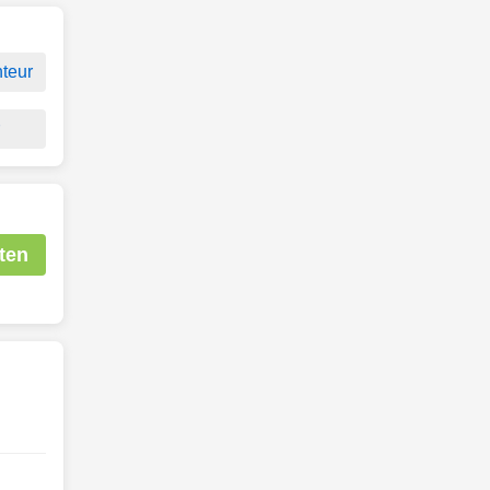
teur
r
ten