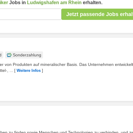
iker
Jobs in
Ludwigshafen am Rhein
erhalten.
Jetzt passende Jobs erhal
d
Sonderzahlung
ller von Produkten auf mineralischer Basis. Das Unternehmen entwickel
el-, ...
[
]
Weitere Infos
fgaben zu finden sowie Menschen und Technologien zu verbinden, und z