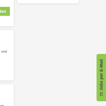
ten
t und
Jobs per E-Mail
war