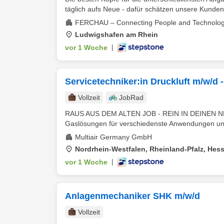
täglich aufs Neue - dafür schätzen unsere Kunde
FERCHAU – Connecting People and Technolog
Ludwigshafen am Rhein
vor 1 Woche
|
Servicetechniker:in Druckluft m/w/d 
Vollzeit
JobRad
RAUS AUS DEM ALTEN JOB - REIN IN DEINEN NEUEN
Gaslösungen für verschiedenste Anwendungen und 
Multiair Germany GmbH
Nordrhein-Westfalen, Rheinland-Pfalz, Hes
vor 1 Woche
|
Anlagenmechaniker SHK m/w/d
Vollzeit