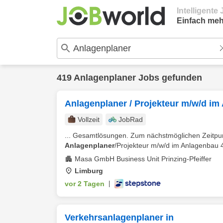
Intelligent
Einfach meh
419 Anlagenplaner Jobs gefunden
Anlagenplaner / Projekteur m/w/d i
Vollzeit
JobRad
... Gesamtlösungen. Zum nächstmöglichen Zeitpun
Anlagenplaner
/Projekteur m/w/d im Anlagenbau 4
Masa GmbH Business Unit Prinzing-Pfeiffer
Limburg
vor 2 Tagen
|
Verkehrsanlagenplaner in