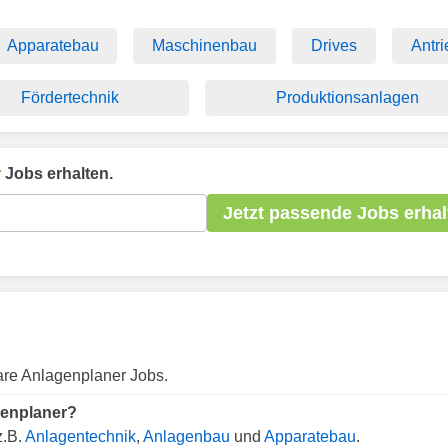
Apparatebau
Maschinenbau
Drives
Antr
Fördertechnik
Produktionsanlagen
r
Jobs erhalten.
Jetzt passende Jobs erhal
are Anlagenplaner Jobs.
genplaner?
z.B.
Anlagentechnik
,
Anlagenbau
und
Apparatebau
.