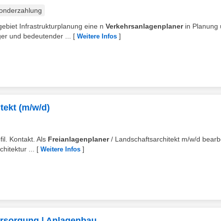
onderzahlung
gebiet Infrastrukturplanung eine n
Verkehrsanlagenplaner
in Planung
er und bedeutender ...
[
]
Weitere Infos
tekt (m/w/d)
fil. Kontakt. Als
Freianlagenplaner
/ Landschaftsarchitekt m/w/d bearb
hitektur ...
[
]
Weitere Infos
ersorgung | Anlagenbau