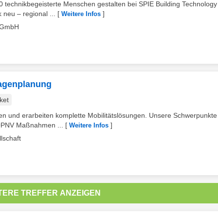
40 technikbegeisterte Menschen gestalten bei SPIE Building Technology
 neu – regional ...
[
]
Weitere Infos
c GmbH
lagenplanung
ket
den und erarbeiten komplette Mobilitätslösungen. Unsere Schwerpunkte
 ÖPNV Maßnahmen ...
[
]
Weitere Infos
lschaft
TERE TREFFER ANZEIGEN