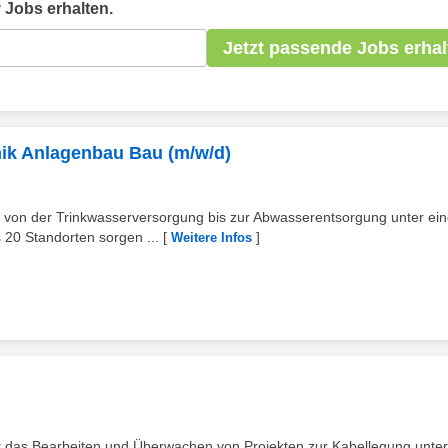
r
Jobs erhalten.
Jetzt passende Jobs erhal
ik Anlagenbau Bau (m/w/d)
on der Trinkwasserversorgung bis zur Abwasserentsorgung unter ei
 20 Standorten sorgen ...
[
]
Weitere Infos
das Bearbeiten und Überwachen von Projekten zur Kabellegung unter