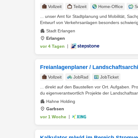
Vollzeit
Teilzeit
Home-Office
S
... unser Amt für Stadtplanung und Mobilität, Sach
Entwurf von Verkehrsanlagen besonders schwierig
Stadt Erlangen
Erlangen
vor 4 Tagen
|
Freianlagenplaner / Landschaftsarchi
Vollzeit
JobRad
JobTicket
... direkt auf den Baustellen vor Ort. Aufgaben. Pro
du eigenverantwortlich Projekte der Landschaftsarc
Hahne Holding
Garbsen
vor 1 Woche
|
Kalkulator m/w/d im Bereich Stromv