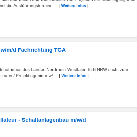
st die Ausführungstermine ...
[
]
Weitere Infos
ur w/m/d Fachrichtung TGA
ftsbetriebes des Landes Nordrhein‑Westfalen BLB NRW sucht zum
eurin / Projektingenieur w/ ...
[
]
Weitere Infos
tallateur - Schaltanlagenbau m/w/d