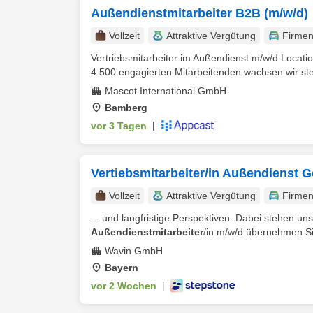
Außendienstmitarbeiter B2B (m/w/d)
Vollzeit
Attraktive Vergütung
Firme
Vertriebsmitarbeiter im Außendienst m/w/d Locati
4.500 engagierten Mitarbeitenden wachsen wir stet
Mascot International GmbH
Bamberg
vor 3 Tagen
|
Vertiebsmitarbeiter/in Außendienst
Vollzeit
Attraktive Vergütung
Firme
... und langfristige Perspektiven. Dabei stehen un
Außendienstmitarbeiter
/in m/w/d übernehmen Sie
Wavin GmbH
Bayern
vor 2 Wochen
|