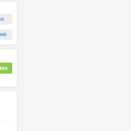
st
rieb
ten