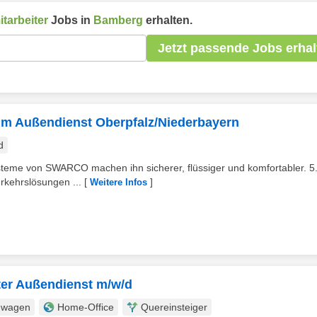
tarbeiter
Jobs in
Bamberg
erhalten.
Jetzt passende Jobs erhal
 im Außendienst Oberpfalz/Niederbayern
d
ysteme von SWARCO machen ihn sicherer, flüssiger und komfortabler. 5
erkehrslösungen ...
[
]
Weitere Infos
ter Außendienst m/w/d
nwagen
Home-Office
Quereinsteiger