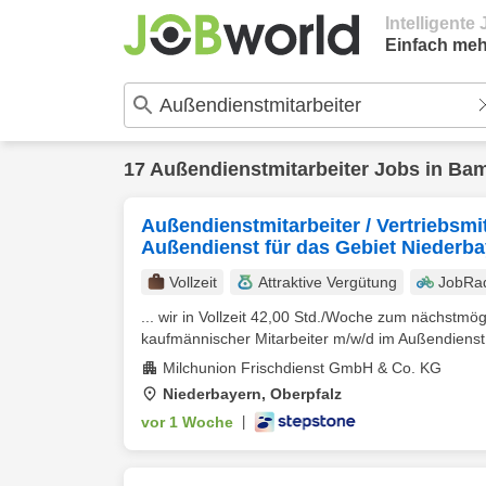
Intelligent
Einfach meh
17
Außendienstmitarbeiter
Jobs in
Bam
Außendienstmitarbeiter / Vertriebsmi
Außendienst für das Gebiet Niederba
Vollzeit
Attraktive Vergütung
JobRa
... wir in Vollzeit 42,00 Std./Woche zum nächstmö
kaufmännischer Mitarbeiter m/w/d im Außendienst f
Milchunion Frischdienst GmbH & Co. KG
Niederbayern, Oberpfalz
vor 1 Woche
|