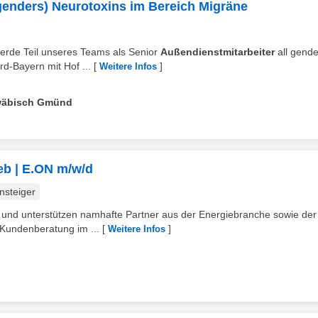
 genders) Neurotoxins im Bereich Migräne
 werde Teil unseres Teams als Senior
Außendienstmitarbeiter
all gende
d-Bayern mit Hof ...
[
]
Weitere Infos
hwäbisch Gmünd
ieb | E.ON m/w/d
nsteiger
eb und unterstützen namhafte Partner aus der Energiebranche sowie der
Kundenberatung im ...
[
]
Weitere Infos