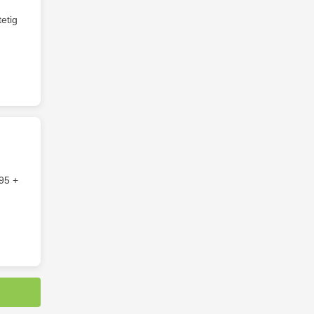
etig
95 +