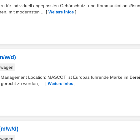
rn für individuell angepassten Gehörschutz- und Kommunikationslösun
en, mit modernsten ...
[
]
Weitere Infos
m/w/d)
nwagen
nt Management Location: MASCOT ist Europas führende Marke im Bere
erecht zu werden, ...
[
]
Weitere Infos
(m/w/d)
nwagen