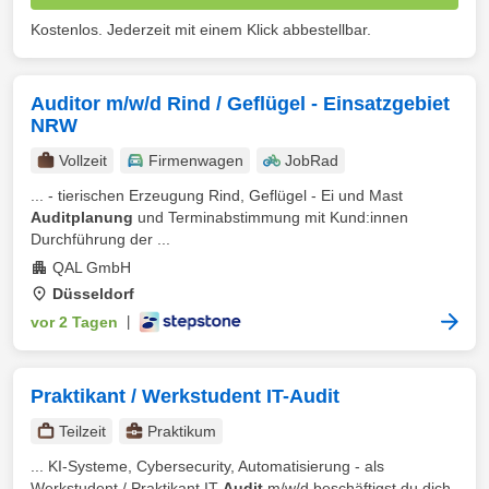
Kostenlos. Jederzeit mit einem Klick abbestellbar.
Auditor m/w/d Rind / Geflügel - Einsatzgebiet
NRW
Vollzeit
Firmenwagen
JobRad
... - tierischen Erzeugung Rind, Geflügel - Ei und Mast
Auditplanung
und Terminabstimmung mit Kund:innen
Durchführung der ...
QAL GmbH
Düsseldorf
vor 2 Tagen
|
Praktikant / Werkstudent IT-Audit
Teilzeit
Praktikum
... KI-Systeme, Cybersecurity, Automatisierung - als
Werkstudent / Praktikant IT-
Audit
m/w/d beschäftigst du dich