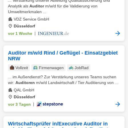
... Verstärkung unserer Abteilung Qualitätssicherung und
Analytik als
Auditor
m/w/d für die Validierung von
Umweltmerkmalen ...
VDZ Service GmbH
Düsseldorf
vor 1 Woche
|
Auditor m/w/d Rind / Geflügel - Einsatzgebiet
NRW
Vollzeit
Firmenwagen
JobRad
... im Außendienst? Zur Verstärkung unseres Teams suchen
wir:
Auditoren
m/w/d Landwirtschaft / Tier Auditierung von ...
QAL GmbH
Düsseldorf
vor 3 Tagen
|
Wirtschaftsprüfer in/Executive Auditor in