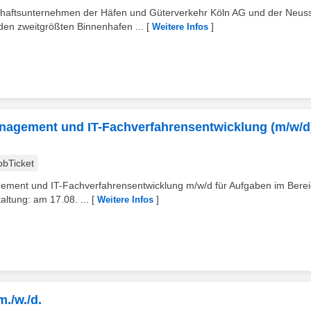
haftsunternehmen der Häfen und Güterverkehr Köln AG und der Neus
en zweitgrößten Binnenhafen ...
[
]
Weitere Infos
agement und IT-Fachverfahrensentwicklung (m/w/d)
obTicket
ment und IT-Fachverfahrensentwicklung m/w/d für Aufgaben im Berei
altung: am 17.08. ...
[
]
Weitere Infos
./w./d.