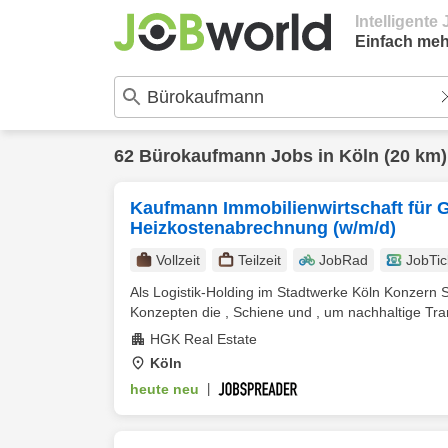
Intelligent
Einfach meh
62
Bürokaufmann
Jobs in
Köln
(20 km)
Kaufmann Immobilienwirtschaft für G
Heizkostenabrechnung (w/m/d)
Vollzeit
Teilzeit
JobRad
JobTic
Als Logistik-Holding im Stadtwerke Köln Konzern
Konzepten die , Schiene und , um nachhaltige Tran
HGK Real Estate
Köln
heute neu
|