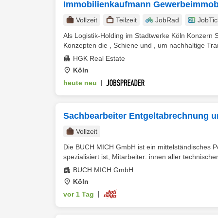
Immobilienkaufmann Gewerbeimmobil
Vollzeit
Teilzeit
JobRad
JobTic
Als Logistik-Holding im Stadtwerke Köln Konzern
Konzepten die , Schiene und , um nachhaltige Tran
HGK Real Estate
Köln
heute neu
|
Sachbearbeiter Entgeltabrechnung u
Vollzeit
Die BUCH MICH GmbH ist ein mittelständisches Pe
spezialisiert ist, Mitarbeiter: innen aller technisch
BUCH MICH GmbH
Köln
vor 1 Tag
|