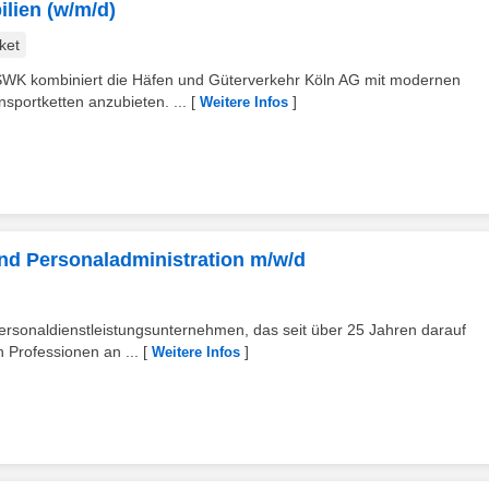
ien (w/m/d)
ket
 SWK kombiniert die Häfen und Güterverkehr Köln AG mit modernen
sportketten anzubieten. ...
[
]
Weitere Infos
nd Personaladministration m/w/d
rsonaldienstleistungsunternehmen, das seit über 25 Jahren darauf
en Professionen an ...
[
]
Weitere Infos