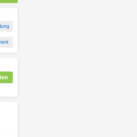
tung
ment
ten