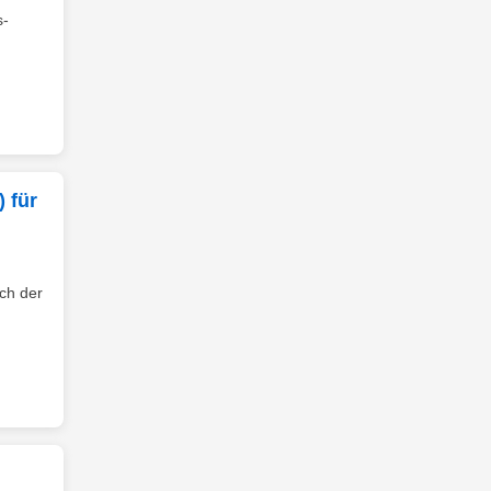
s-
 für
ch der