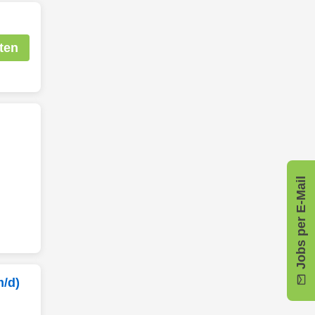
ten
n
Jobs per E-Mail
m/d)