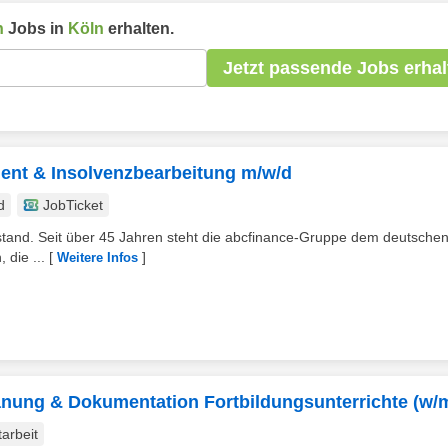
n
Jobs in
Köln
erhalten.
Jetzt passende Jobs erhal
nt & Insolvenzbearbeitung m/w/d
d
JobTicket
elstand. Seit über 45 Jahren steht die abcfinance-Gruppe dem deutsche
 die ...
[
]
Weitere Infos
anung & Dokumentation Fortbildungsunterrichte (w/
tarbeit