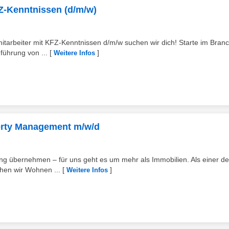
FZ-Kenntnissen (d/m/w)
emitarbeiter mit KFZ-Kenntnissen d/m/w suchen wir dich! Starte im Bran
führung von ...
[
]
Weitere Infos
erty Management m/w/d
ng übernehmen – für uns geht es um mehr als Immobilien. Als einer de
hen wir Wohnen ...
[
]
Weitere Infos