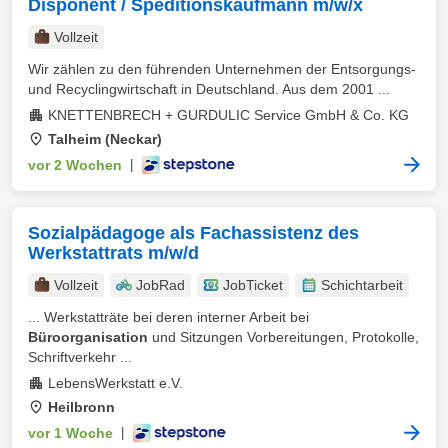
Disponent / Speditionskaufmann m/w/x
Vollzeit
Wir zählen zu den führenden Unternehmen der Entsorgungs-
und Recyclingwirtschaft in Deutschland. Aus dem 2001 ...
KNETTENBRECH + GURDULIC Service GmbH & Co. KG
Talheim (Neckar)
vor 2 Wochen
|
Sozialpädagoge als Fachassistenz des
Werkstattrats m/w/d
Vollzeit
JobRad
JobTicket
Schichtarbeit
... Werkstatträte bei deren interner Arbeit bei
Büroorganisation
und Sitzungen Vorbereitungen, Protokolle,
Schriftverkehr ...
LebensWerkstatt e.V.
Heilbronn
vor 1 Woche
|