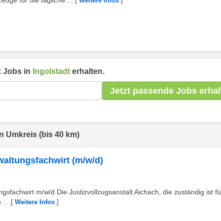
uge für die tägliche ...
[
]
Weitere Infos
t
Jobs in
Ingolstadt
erhalten.
Jetzt passende Jobs erhal
en Umkreis (bis 40 km)
rwaltungsfachwirt (m/w/d)
gsfachwirt m/w/d Die Justizvollzugsanstalt Aichach, die zuständig ist f
...
[
]
Weitere Infos