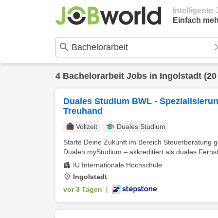
Intelligent
Einfach meh
4
Bachelorarbeit
Jobs in
Ingolstadt
(20
Duales Studium BWL - Spezialisierun
Treuhand
Vollzeit
Duales Studium
Starte Deine Zukunft im Bereich Steuerberatung 
Dualen myStudium – akkreditiert als duales Fernst
IU Internationale Hochschule
Ingolstadt
vor 3 Tagen
|