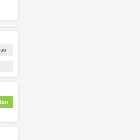
bau
ten