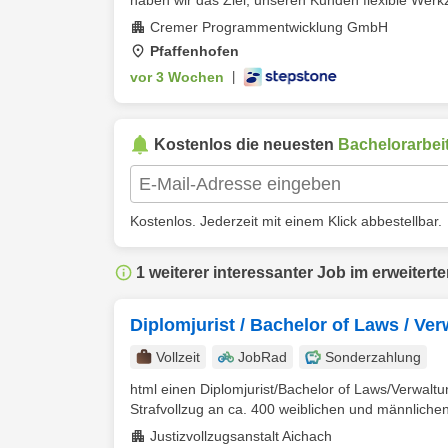
haben wir das Ziel, unseren Kunden flexible Werkze
Cremer Programmentwicklung GmbH
Pfaffenhofen
vor 3 Wochen
|
Kostenlos die neuesten
Bachelorarbei
Kostenlos. Jederzeit mit einem Klick abbestellbar.
1 weiterer interessanter Job im erweitert
Diplomjurist / Bachelor of Laws / Ve
Vollzeit
JobRad
Sonderzahlung
html einen Diplomjurist/Bachelor of Laws/Verwaltun
Strafvollzug an ca. 400 weiblichen und männlichen 
Justizvollzugsanstalt Aichach