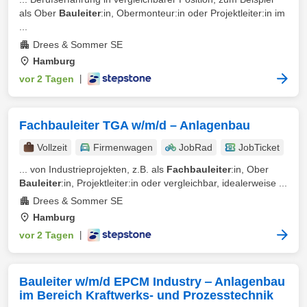
als Ober
Bauleiter
:in, Obermonteur:in oder Projektleiter:in im
...
Drees & Sommer SE
Hamburg
vor 2 Tagen
|
Fachbauleiter TGA w/m/d – Anlagenbau
Vollzeit
Firmenwagen
JobRad
JobTicket
... von Industrieprojekten, z.B. als
Fachbauleiter
:in, Ober
Bauleiter
:in, Projektleiter:in oder vergleichbar, idealerweise ...
Drees & Sommer SE
Hamburg
vor 2 Tagen
|
Bauleiter w/m/d EPCM Industry ‒ Anlagenbau
im Bereich Kraftwerks- und Prozesstechnik