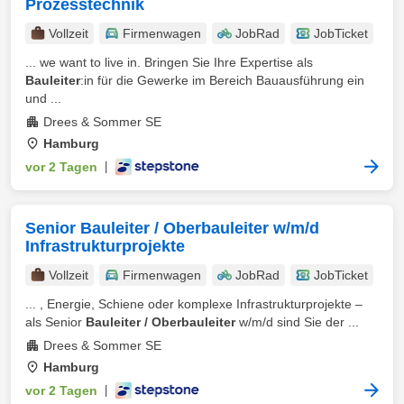
Prozesstechnik
Vollzeit
Firmenwagen
JobRad
JobTicket
... we want to live in. Bringen Sie Ihre Expertise als
Bauleiter
:in für die Gewerke im Bereich Bauausführung ein
und ...
Drees & Sommer SE
Hamburg
vor 2 Tagen
|
Senior Bauleiter / Oberbauleiter w/m/d
Infrastrukturprojekte
Vollzeit
Firmenwagen
JobRad
JobTicket
... , Energie, Schiene oder komplexe Infrastrukturprojekte –
als Senior
Bauleiter / Oberbauleiter
w/m/d sind Sie der ...
Drees & Sommer SE
Hamburg
vor 2 Tagen
|