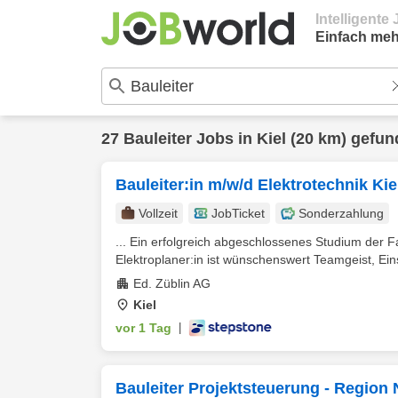
Intelligent
Einfach meh
27
Bauleiter
Jobs in
Kiel
(20 km) gefun
Bauleiter:in m/w/d Elektrotechnik Kie
Vollzeit
JobTicket
Sonderzahlung
... Ein erfolgreich abgeschlossenes Studium der F
Elektroplaner:in ist wünschenswert Teamgeist, Eins
Ed. Züblin AG
Kiel
vor 1 Tag
|
Bauleiter Projektsteuerung - Region