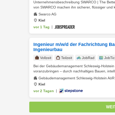
Unternehmensbeschreibung SWARCO | The Better W
von SWARCO machen ihn sicherer, flüssiger und ko
Swarco AG
Kiel
vor 1 Tag
|
Ingenieur m/w/d der Fachrichtung B
Ingenieurbau
Vollzeit
Teilzeit
JobRad
JobTic
Bei der Gebäudemanagement Schleswig-Holstein 
voranzubringen – durch nachhaltiges Bauen, intell
Gebäudemanagement Schleswig-Holstein Aö
Kiel
vor 2 Tagen
|
WEI