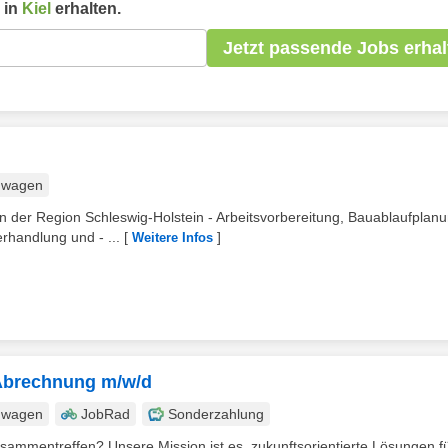
 in
Kiel
erhalten.
Jetzt passende Jobs erhal
nwagen
 der Region Schleswig-Holstein - Arbeitsvorbereitung, Bauablaufplan
rhandlung und - ...
[
]
Weitere Infos
/ Abrechnung m/w/d
nwagen
JobRad
Sonderzahlung
sammentreffen? Unsere Mission ist es, zukunftsorientierte Lösungen f