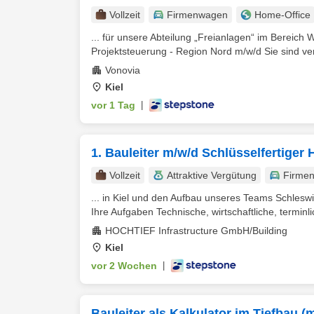
Vollzeit
Firmenwagen
Home-Office
... für unsere Abteilung „Freianlagen“ im Bereic
Projektsteuerung - Region Nord m/w/d Sie sind vera
Vonovia
Kiel
vor 1 Tag
|
1. Bauleiter m/w/d Schlüsselfertiger
Vollzeit
Attraktive Vergütung
Firme
... in Kiel und den Aufbau unseres Teams Schleswi
Ihre Aufgaben Technische, wirtschaftliche, terminli
HOCHTIEF Infrastructure GmbH/Building
Kiel
vor 2 Wochen
|
Bauleiter als Kalkulator im Tiefbau (