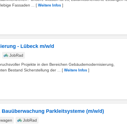
glebige Fassaden ...
[
]
Weitere Infos
sierung - Lübeck m/w/d
JobRad
pruchsvoller Projekte in den Bereichen Gebäudemodernisierung,
n Bestand Sicherstellung der ...
[
]
Weitere Infos
 & Bauüberwachung Parkleitsysteme (m/w/d)
nwagen
JobRad