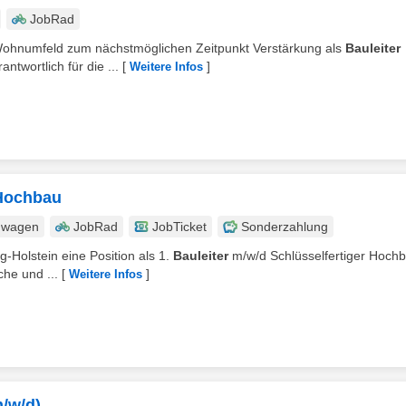
JobRad
h Wohnumfeld zum nächstmöglichen Zeitpunkt Verstärkung als
Bauleiter
ntwortlich für die ...
[
]
Weitere Infos
 Hochbau
nwagen
JobRad
JobTicket
Sonderzahlung
g-Holstein eine Position als 1.
Bauleiter
m/w/d Schlüsselfertiger Hoch
che und ...
[
]
Weitere Infos
m/w/d)