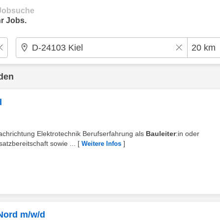
e Jobsuche
r Jobs.
den
l
achrichtung Elektrotechnik Berufserfahrung als
Bauleiter
:in oder
atzbereitschaft sowie ...
[
]
Weitere Infos
 Nord m/w/d