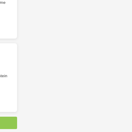
eme
tein