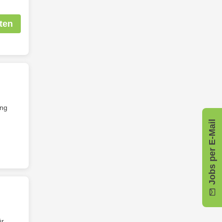
ten
ung
Jobs per E-Mail
ür