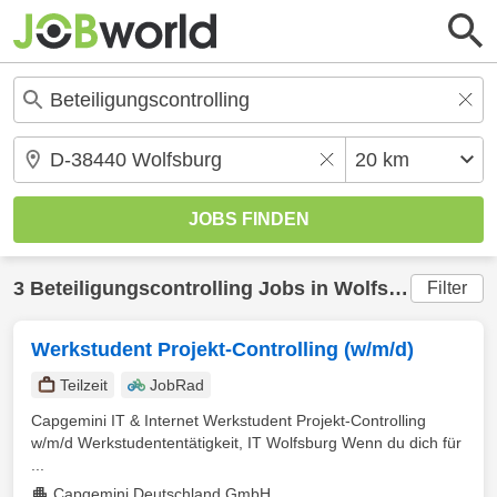
3
Beteiligungscontrolling
Jobs in
Wolfsburg
(20 km
Filter
Werkstudent Projekt-Controlling (w/m/d)
Teilzeit
JobRad
Capgemini IT & Internet Werkstudent Projekt-Controlling
w/m/d Werkstudententätigkeit, IT Wolfsburg Wenn du dich für
...
Capgemini Deutschland GmbH