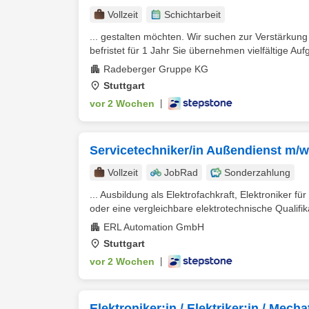
Vollzeit
Schichtarbeit
... gestalten möchten. Wir suchen zur Verstärkung
befristet für 1 Jahr Sie übernehmen vielfältige Auf
Radeberger Gruppe KG
Stuttgart
vor 2 Wochen
|
Servicetechniker/in Außendienst m/w
Vollzeit
JobRad
Sonderzahlung
... Ausbildung als Elektrofachkraft, Elektroniker f
oder eine vergleichbare elektrotechnische Qualifika
ERL Automation GmbH
Stuttgart
vor 2 Wochen
|
Elektroniker:in / Elektriker:in / Mecha