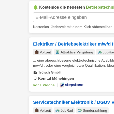
Kostenlos die neuesten
Betriebstechn
Kostenlos. Jederzeit mit einem Klick abbestellbar.
Elektriker / Betriebselektriker m/w/d
Vollzeit
Attraktive Vergütung
JobRa
... eine abgeschlossene elektrotechnische Ausbildun
m/w/d , oder eine vergleichbare Qualifikation. Idea
Trölsch GmbH
Korntal-Münchingen
vor 1 Woche
|
Servicetechniker Elektronik / DGUV 
Vollzeit
JobRad
Sonderzahlung