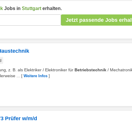
ik
Jobs in
Stuttgart
erhalten.
Jetzt passende Jobs erhal
 Haustechnik
d
g, z. B. als Elektriker / Elektroniker für
Betriebstechnik
/ Mechatroni
lerweise ...
[
]
Weitere Infos
V3 Prüfer w/m/d