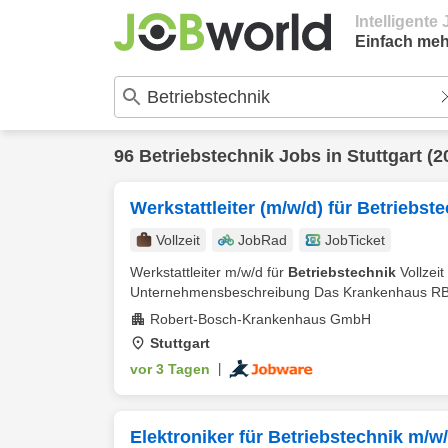
Intelligent
Einfach meh
96
Betriebstechnik
Jobs in
Stuttgart
(2
Werkstattleiter (m/w/d) für Betriebst
Vollzeit
JobRad
JobTicket
Werkstattleiter m/w/d für
Betriebstechnik
Vollzeit
Unternehmensbeschreibung Das Krankenhaus RBK i
Robert-Bosch-Krankenhaus GmbH
Stuttgart
vor 3 Tagen
|
Elektroniker für Betriebstechnik m/w/