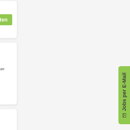
ten
ker
Jobs per E-Mail