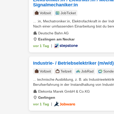
Signalmechaniker:in
Vollzeit
JobTicket
... :in, Mechatroniker:in, Elektrofachkraft in der Ind
Nach einer umfassenden Einarbeitung bist du berei
Deutsche Bahn AG
Esslingen am Neckar
vor 1 Tag
|
Industrie- / Betriebselektriker (m/w/d) i
Vollzeit
Teilzeit
JobRad
Sonde
... technische Ausbildung, z. B. als Industrieelektri
Berufserfahrung in der Instandhaltung von Industri
Elekonta Marek GmbH & Co.KG
Gerlingen
vor 1 Tag
|