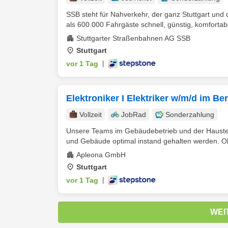
SSB steht für Nahverkehr, der ganz Stuttgart und
als 600.000 Fahrgäste schnell, günstig, komfortabe
Stuttgarter Straßenbahnen AG SSB
Stuttgart
vor 1 Tag
|
Elektroniker I Elektriker w/m/d im B
Vollzeit
JobRad
Sonderzahlung
Unsere Teams im Gebäudebetrieb und der Haustechn
und Gebäude optimal instand gehalten werden. Ob
Apleona GmbH
Stuttgart
vor 1 Tag
|
WEI