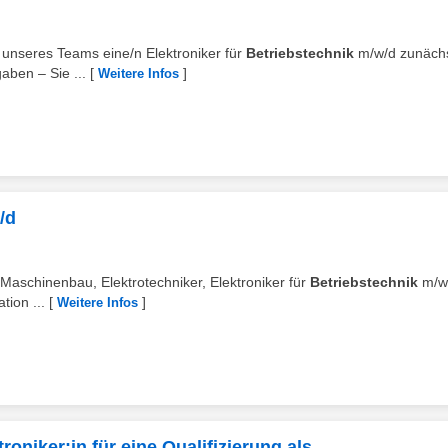
 unseres Teams eine/n Elektroniker für
Betriebstechnik
m/w/d zunäch
gaben – Sie ...
[
]
Weitere Infos
/d
ür Maschinenbau, Elektrotechniker, Elektroniker für
Betriebstechnik
m/w
tion ...
[
]
Weitere Infos
troniker:in für eine Qualifizierung als