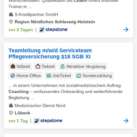
Wünschenswert: Qualifikation als
Coach
m/w/d und/oder
Trainer:in ...
S-Kreditpartner GmbH
Region Nördliches Schleswig-Holstein
vor 3 Tagen
|
Teamleitung m/w/d Serviceteam
Pflegeversicherung §18 SGB XI
Vollzeit
Teilzeit
Attraktive Vergütung
Home-Office
JobTicket
Sonderzahlung
... in einem Unternehmen mit sozialmedizinischem Auftrag
Coaching
– umfassendes Onboarding und weiterführende
Begleitung ...
Medizinischer Dienst Nord
Lübeck
vor 1 Tag
|