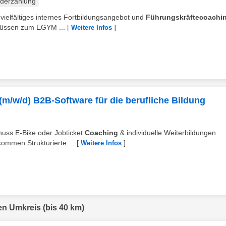
derzahlung
in vielfältiges internes Fortbildungsangebot und
Führungskräftecoachi
chüssen zum EGYM ...
[
]
Weitere Infos
 (m/w/d) B2B-Software für die berufliche Bildung
schuss E-Bike oder Jobticket
Coaching
& individuelle Weiterbildungen
ommen Strukturierte ...
[
]
Weitere Infos
en Umkreis (bis 40 km)