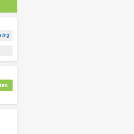
ting
ten