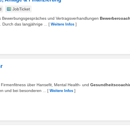
d
JobTicket
Ihres Bewerbungsgespräches und Vertragsverhandlungen
Bewerbercoach
Durch das langjährige ...
[
]
Weitere Infos
hr
: Firmenfitness über Hansefit, Mental Health- und
Gesundheitscoachi
en und bei besonderen ...
[
]
Weitere Infos