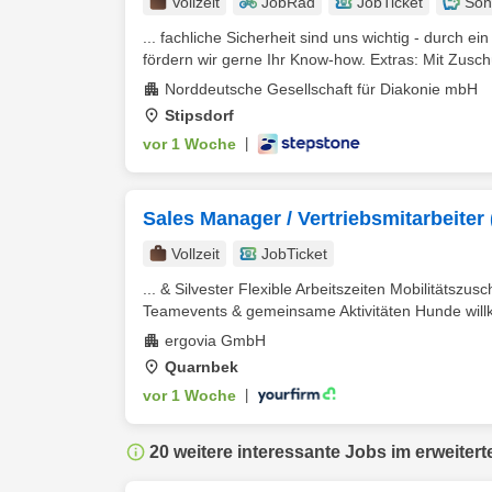
Vollzeit
JobRad
JobTicket
Son
... fachliche Sicherheit sind uns wichtig - durch e
fördern wir gerne Ihr Know-how. Extras: Mit Zus
Norddeutsche Gesellschaft für Diakonie mbH
Stipsdorf
vor 1 Woche
|
Sales Manager / Vertriebsmitarbeiter
Vollzeit
JobTicket
... & Silvester Flexible Arbeitszeiten Mobilitätszu
Teamevents & gemeinsame Aktivitäten Hunde willk
ergovia GmbH
Quarnbek
vor 1 Woche
|
20 weitere interessante Jobs im erweitert