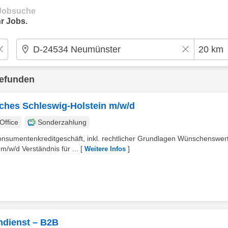
e Jobsuche
r Jobs.
gefunden
liches Schleswig-Holstein m/w/d
ffice
Sonderzahlung
onsumentenkreditgeschäft, inkl. rechtlicher Grundlagen Wünschenswert
m/w/d Verständnis für ...
[
]
Weitere Infos
ndienst – B2B