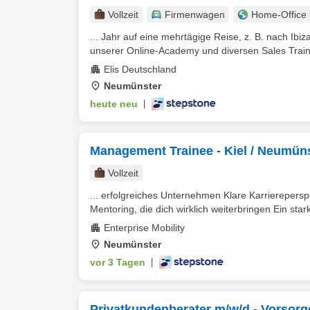
Vollzeit
Firmenwagen
Home-Office
... Jahr auf eine mehrtägige Reise, z. B. nach Ib
unserer Online-Academy und diversen Sales Traini
Elis Deutschland
Neumünster
heute neu
|
Management Trainee - Kiel / Neumü
Vollzeit
... erfolgreiches Unternehmen Klare Karrierepersp
Mentoring, die dich wirklich weiterbringen Ein star
Enterprise Mobility
Neumünster
vor 3 Tagen
|
Privatkundenberater m/w/d - Vorsorg