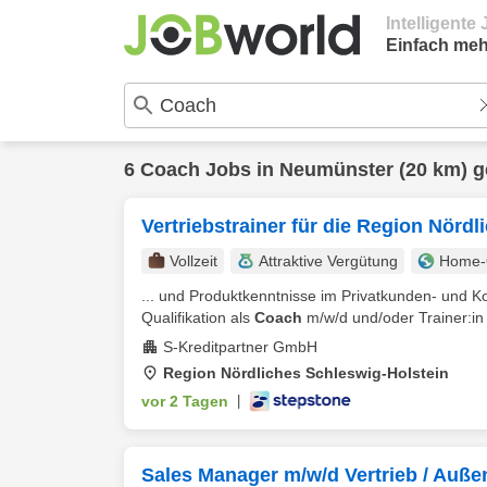
Intelligent
Einfach meh
6
Coach
Jobs in
Neumünster
(20 km) 
Vertriebstrainer für die Region Nörd
Vollzeit
Attraktive Vergütung
Home-O
... und Produktkenntnisse im Privatkunden- und K
Qualifikation als
Coach
m/w/d und/oder Trainer:in 
S-Kreditpartner GmbH
Region Nördliches Schleswig-Holstein
vor 2 Tagen
|
Sales Manager m/w/d Vertrieb / Auße