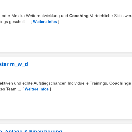
iza oder Mexiko Weiterentwicklung und
Coaching
Vertriebliche Skills we
ngs geschult ...
[
]
Weitere Infos
nster m_w_d
ektiven und echte Aufstiegschancen Individuelle Trainings,
Coachings
kes Team ...
[
]
Weitere Infos
e, Anlage & Finanzierung