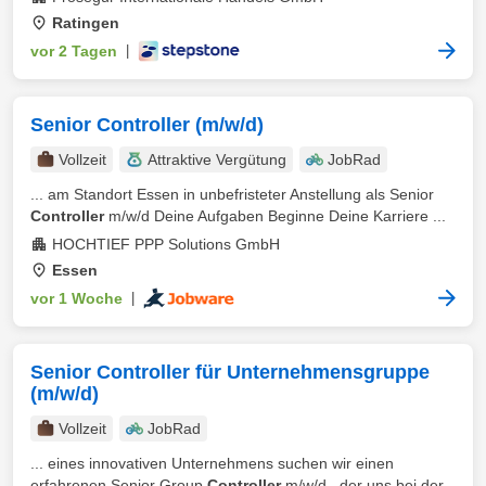
Ratingen
vor 2 Tagen
|
Senior Controller (m/w/d)
Vollzeit
Attraktive Vergütung
JobRad
... am Standort Essen in unbefristeter Anstellung als Senior
Controller
m/w/d Deine Aufgaben Beginne Deine Karriere ...
HOCHTIEF PPP Solutions GmbH
Essen
vor 1 Woche
|
Senior Controller für Unternehmensgruppe
(m/w/d)
Vollzeit
JobRad
... eines innovativen Unternehmens suchen wir einen
erfahrenen Senior Group
Controller
m/w/d , der uns bei der