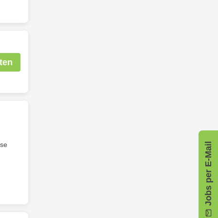
ten
sse
Jobs per E-Mail