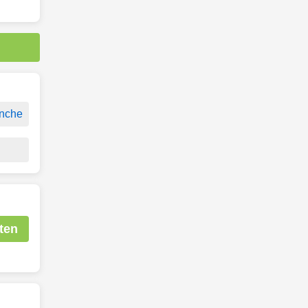
anche
ten