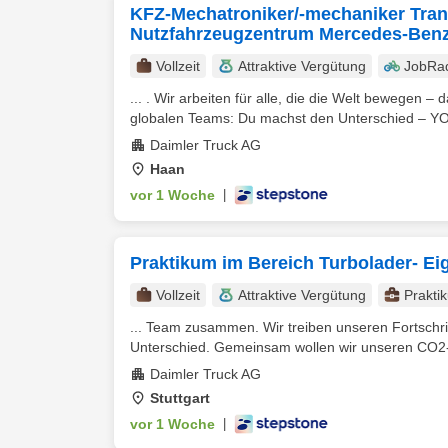
KFZ-Mechatroniker/-mechaniker Trans
Nutzfahrzeugzentrum Mercedes-Ben
Vollzeit
Attraktive Vergütung
JobRa
... . Wir arbeiten für alle, die die Welt bewegen 
globalen Teams: Du machst den Unterschied – Y
Daimler Truck AG
Haan
vor 1 Woche
|
Praktikum im Bereich Turbolader- Ei
Vollzeit
Attraktive Vergütung
Prakti
... Team zusammen. Wir treiben unseren Fortschri
Unterschied. Gemeinsam wollen wir unseren CO2-F
Daimler Truck AG
Stuttgart
vor 1 Woche
|