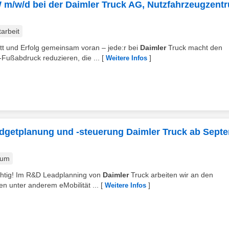
m/w/d bei der Daimler Truck AG, Nutzfahrzeugzent
tarbeit
tt und Erfolg gemeinsam voran – jede:r bei
Daimler
Truck macht den
ußabdruck reduzieren, die ...
[
]
Weitere Infos
dgetplanung und -steuerung Daimler Truck ab Sept
kum
ichtig! Im R&D Leadplanning von
Daimler
Truck arbeiten wir an den
n unter anderem eMobilität ...
[
]
Weitere Infos