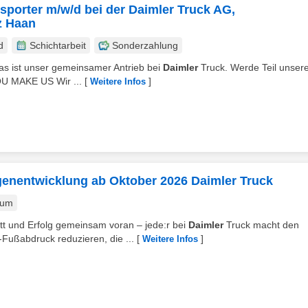
porter m/w/d bei der Daimler Truck AG,
z Haan
d
Schichtarbeit
Sonderzahlung
– das ist unser gemeinsamer Antrieb bei
Daimler
Truck. Werde Teil unser
OU MAKE US Wir ...
[
]
Weitere Infos
genentwicklung ab Oktober 2026 Daimler Truck
kum
tt und Erfolg gemeinsam voran – jede:r bei
Daimler
Truck macht den
ußabdruck reduzieren, die ...
[
]
Weitere Infos