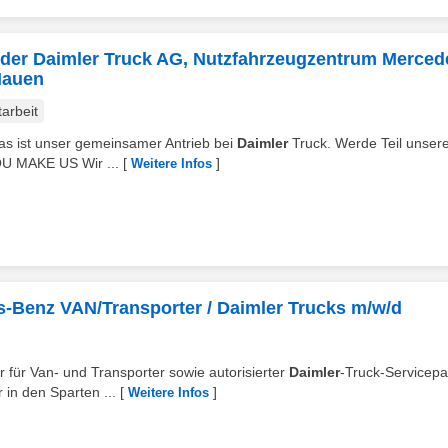
in der Daimler Truck AG, Nutzfahrzeugzentrum Merced
Nauen
tarbeit
– das ist unser gemeinsamer Antrieb bei
Daimler
Truck. Werde Teil unser
OU MAKE US Wir ...
[
]
Weitere Infos
s-Benz VAN/Transporter / Daimler Trucks m/w/d
r für Van- und Transporter sowie autorisierter
Daimler
-Truck-Servicepa
in den Sparten ...
[
]
Weitere Infos