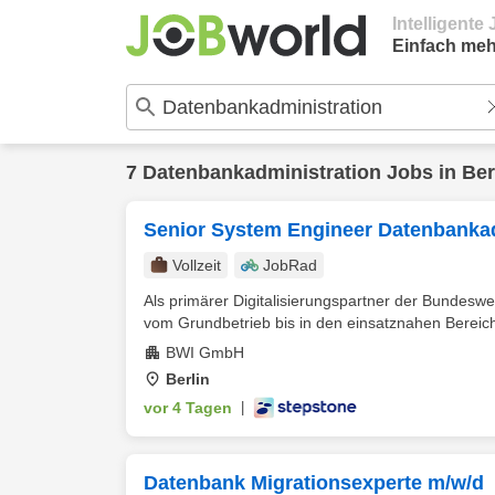
Intelligent
Einfach meh
7
Datenbankadministration
Jobs in
Ber
Senior System Engineer Datenbanka
Vollzeit
JobRad
Als primärer Digitalisierungspartner der Bundesweh
vom Grundbetrieb bis in den einsatznahen Bereich
BWI GmbH
Berlin
vor 4 Tagen
|
Datenbank Migrationsexperte m/w/d