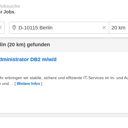
e Jobsuche
r Jobs.
lin
(20 km) gefunden
dministrator DB2 m/w/d
r erbringen wir stabile, sichere und effiziente IT-Services im In- und A
 und ...
[
]
Weitere Infos