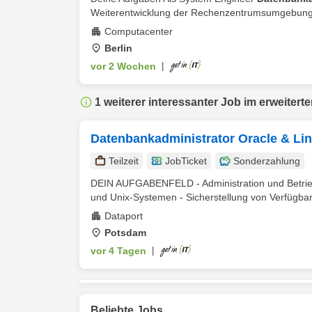
Weiterentwicklung der Rechenzentrumsumgebung 
Computacenter
Berlin
vor 2 Wochen
|
1 weiterer interessanter Job im erweitert
Datenbankadministrator Oracle & Lin
Teilzeit
JobTicket
Sonderzahlung
DEIN AUFGABENFELD - Administration und Betri
und Unix-Systemen - Sicherstellung von Verfügbar
Dataport
Potsdam
vor 4 Tagen
|
Beliebte Jobs