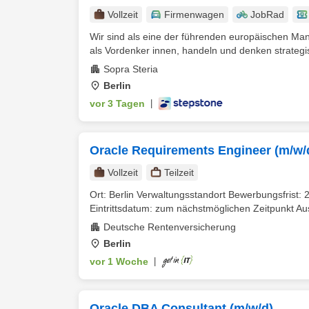
Vollzeit
Firmenwagen
JobRad
Wir sind als eine der führenden europäischen Ma
als Vordenker innen, handeln und denken strategis
Sopra Steria
Berlin
vor 3 Tagen
|
Oracle Requirements Engineer (m/w/
Vollzeit
Teilzeit
Ort: Berlin Verwaltungsstandort Bewerbungsfrist: 25
Eintrittsdatum: zum nächstmöglichen Zeitpunkt A
Deutsche Rentenversicherung
Berlin
vor 1 Woche
|
Oracle DBA Consultant (m/w/d)