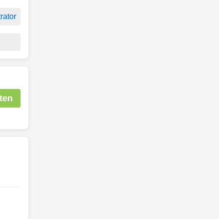
rator
ten