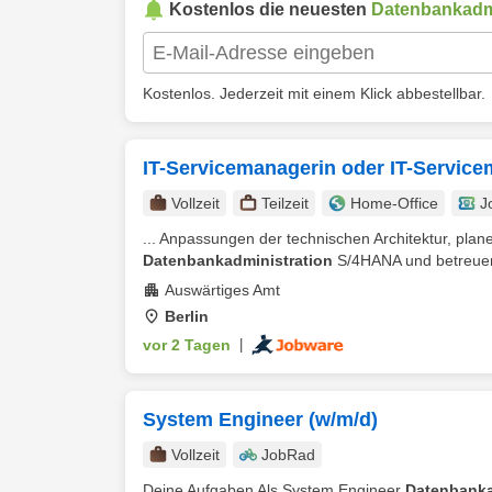
Kostenlos die neuesten
Datenbankadmi
Kostenlos. Jederzeit mit einem Klick abbestellbar.
IT-Servicemanagerin oder IT-Servic
Vollzeit
Teilzeit
Home-Office
J
... Anpassungen der technischen Architektur, pl
Datenbankadministration
S/4HANA und betreuen
Auswärtiges Amt
Berlin
vor 2 Tagen
|
System Engineer (w/m/d)
Vollzeit
JobRad
Deine Aufgaben Als System Engineer
Datenbanka