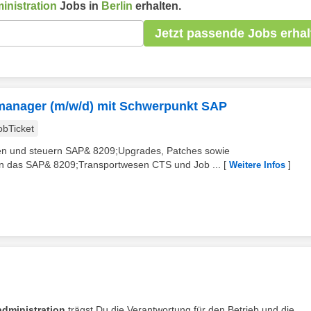
nistration
Jobs in
Berlin
erhalten.
Jetzt passende Jobs erhal
emanager (m/w/d) mit Schwerpunkt SAP
obTicket
anen und steuern SAP& 8209;Upgrades, Patches sowie
 das SAP& 8209;Transportwesen CTS und Job ...
[
]
Weitere Infos
dministration
trägst Du die Verantwortung für den Betrieb und die