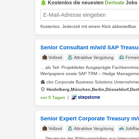
Kostenlos die neuesten
Derivate
Jobs 
Kostenlos. Jederzeit mit einem Klick abbestellbar.
Senior Consultant m/w/d SAP Treas
Vollzeit
Attraktive Vergütung
Firme
... als Teil- Projektleiter Ausgeprägte Fachkennt
Wertpapiere sowie SAP TRM – Hedge Management 
cbs Corporate Business Solutions Unterneh
Heidelberg,München,Berlin,Düsseldorf,Dor
vor 5 Tagen
|
Senior Expert Corporate Treasury m/
Vollzeit
Attraktive Vergütung
JobRa
... Steuerung der Währungsrisiken aus Intercomp