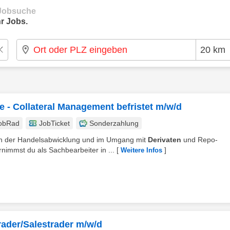
e Jobsuche
r Jobs.
e - Collateral Management befristet m/w/d
obRad
JobTicket
Sonderzahlung
 in der Handelsabwicklung und im Umgang mit
Derivaten
und Repo-
nimmst du als Sachbearbeiter in ...
[
]
Weitere Infos
rader/Salestrader m/w/d