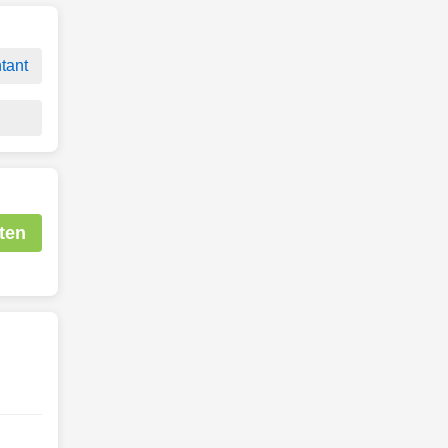
tant
ten