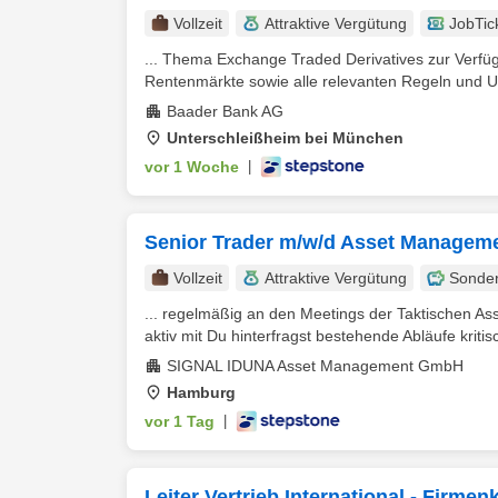
Vollzeit
Attraktive Vergütung
JobTic
... Thema Exchange Traded Derivatives zur Verfüg
Rentenmärkte sowie alle relevanten Regeln und Us
Baader Bank AG
Unterschleißheim bei München
vor 1 Woche
|
Senior Trader m/w/d Asset Managem
Vollzeit
Attraktive Vergütung
Sonde
... regelmäßig an den Meetings der Taktischen Asse
aktiv mit Du hinterfragst bestehende Abläufe kritisc
SIGNAL IDUNA Asset Management GmbH
Hamburg
vor 1 Tag
|
Leiter Vertrieb International - Firme