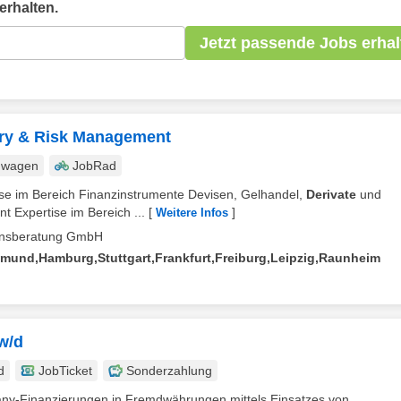
erhalten.
Jetzt passende Jobs erhal
ury & Risk Management
nwagen
JobRad
nisse im Bereich Finanzinstrumente Devisen, Gelhandel,
Derivate
und
Expertise im Bereich ...
[
]
Weitere Infos
mensberatung GmbH
tmund,Hamburg,Stuttgart,Frankfurt,Freiburg,Leipzig,Raunheim
w/d
d
JobTicket
Sonderzahlung
any-Finanzierungen in Fremdwährungen mittels Einsatzes von