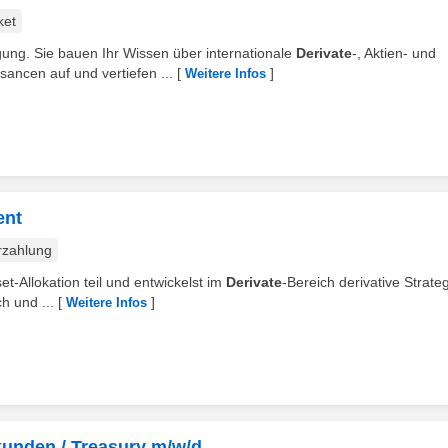
ket
ung. Sie bauen Ihr Wissen über internationale
Derivate
-, Aktien- und
ancen auf und vertiefen ...
[
]
Weitere Infos
ent
rzahlung
t-Allokation teil und entwickelst im
Derivate
-Bereich derivative Strate
h und ...
[
]
Weitere Infos
nkunden / Treasury m/w/d