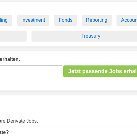
ding
Investment
Fonds
Reporting
Accoun
Treasury
erhalten.
Jetzt passende Jobs erhal
are Derivate Jobs.
ate?