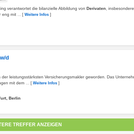
g verantwortet die bilanzielle Abbildung von
Derivaten
, insbesonder
eng mit ...
[
]
Weitere Infos
/w/d
em der leistungsstärksten Versicherungsmakler geworden. Das Unterne
ungen mit dem ...
[
]
Weitere Infos
rt, Berlin
TERE TREFFER ANZEIGEN