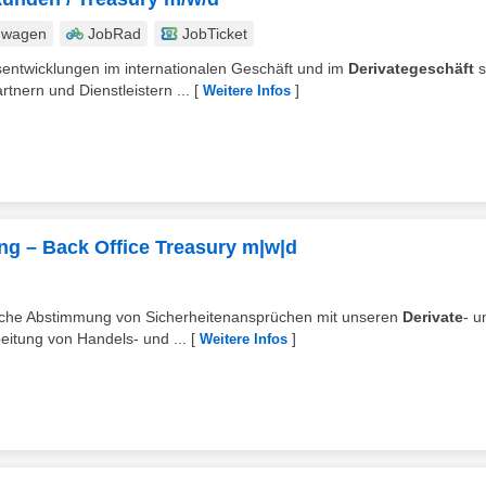
nwagen
JobRad
JobTicket
entwicklungen im internationalen Geschäft und im
Derivategeschäft
s
nern und Dienstleistern ...
[
]
Weitere Infos
ng – Back Office Treasury m|w|d
gliche Abstimmung von Sicherheitenansprüchen mit unseren
Derivate
- u
tung von Handels- und ...
[
]
Weitere Infos