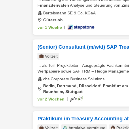
Finanzderivaten
Analyse und Steuerung von Zins
Bertelsmann SE & Co. KGaA
Gütersloh
vor 1 Woche
|
(Senior) Consultant (m/w/d) SAP Tr
Vollzeit
... als Teil- Projektleiter - Ausgeprägte Fachken
Wertpapiere sowie SAP TRM – Hedge Management -
cbs Corporate Business Solutions
Berlin, Dortmund, Düsseldorf, Frankfurt am
Raunheim, Stuttgart
vor 2 Wochen
|
Praktikum im Treasury Accounting a
Vollzeit
Attraktive Vergütung
Prakti