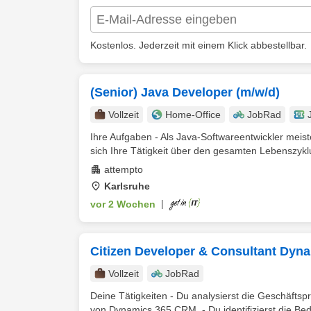
Kostenlos. Jederzeit mit einem Klick abbestellbar.
(Senior) Java Developer (m/w/d)
Vollzeit
Home-Office
JobRad
Ihre Aufgaben - Als Java-Softwareentwickler meist
sich Ihre Tätigkeit über den gesamten Lebenszyklu
attempto
Karlsruhe
vor 2 Wochen
|
Citizen Developer & Consultant Dyn
Vollzeit
JobRad
Deine Tätigkeiten - Du analysierst die Geschäft
von Dynamics 365 CRM. - Du identifizierst die Bedü