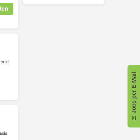
ten
reckt
Jobs per E-Mail
asis