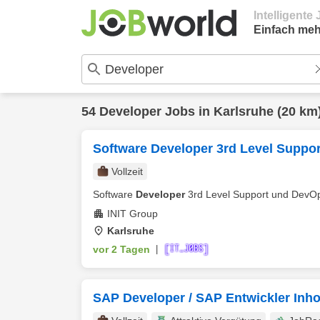
Intelligent
Einfach meh
54
Developer
Jobs in
Karlsruhe
(20 km
Software Developer 3rd Level Suppo
Vollzeit
Software
Developer
3rd Level Support und DevOp
INIT Group
Karlsruhe
vor 2 Tagen
|
SAP Developer / SAP Entwickler Inh