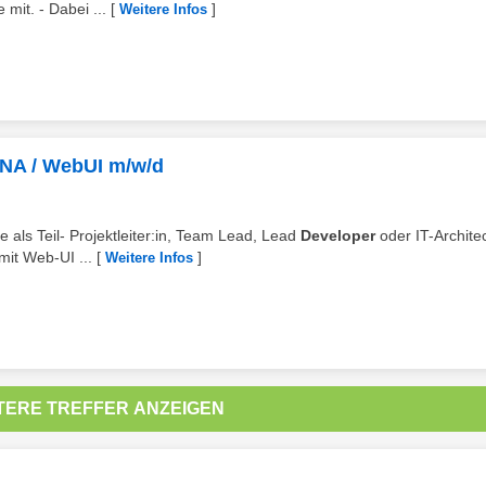
mit. - Dabei ...
[
]
Weitere Infos
ANA / WebUI m/w/d
e als Teil- Projektleiter:in, Team Lead, Lead
Developer
oder IT-Archite
mit Web-UI ...
[
]
Weitere Infos
TERE TREFFER ANZEIGEN