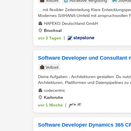
Vollzeit
Attraktive Vergütung
JobRa
... mit flexibler Zeiteinteilung Klare Entwicklungsp
Modernes S/4HANA-Umfeld mit anspruchsvollen Pr
HAPEKO Deutschland GmbH
Bruchsal
vor 3 Tagen
|
Software Developer und Consultant 
Vollzeit
Deine Aufgaben - Architekturen gestalten: Du nutz
Architekturen, Plattformen und Datenpipelines zu 
codecentric
Karlsruhe
vor 1 Woche
|
Software Developer Dynamics 365 C