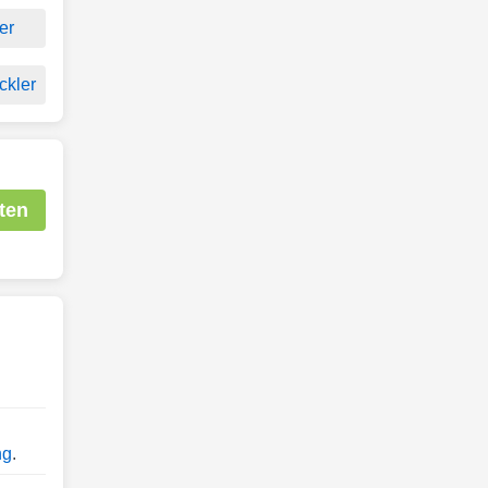
er
ckler
ten
ng
.