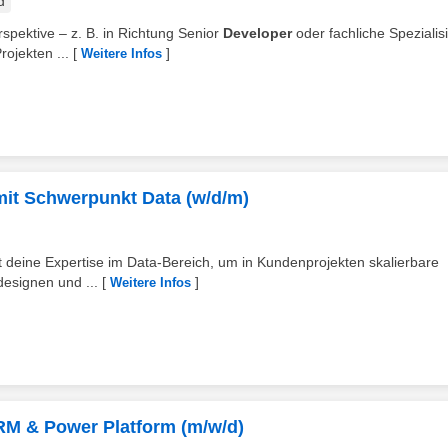
d
erspektive – z. B. in Richtung Senior
Developer
oder fachliche Spezialis
ojekten ...
[
]
Weitere Infos
mit Schwerpunkt Data (w/d/m)
t deine Expertise im Data-Bereich, um in Kundenprojekten skalierbare
designen und ...
[
]
Weitere Infos
RM & Power Platform (m/w/d)