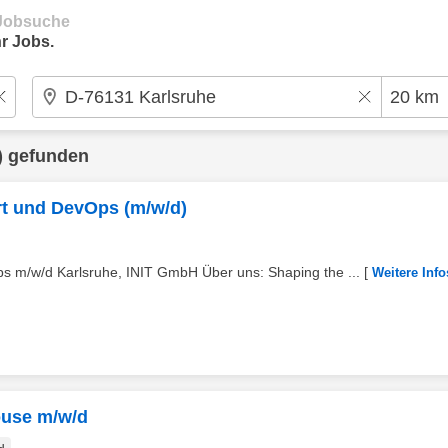
e Jobsuche
r Jobs.
) gefunden
rt und DevOps (m/w/d)
s m/w/d Karlsruhe, INIT GmbH Über uns: Shaping the ...
[
Weitere Info
ouse m/w/d