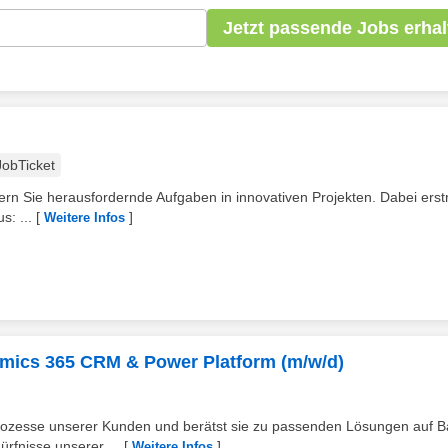
Jetzt passende Jobs erhal
JobTicket
ern Sie herausfordernde Aufgaben in innovativen Projekten. Dabei erst
s: ...
[
]
Weitere Infos
amics 365 CRM & Power Platform (m/w/d)
sprozesse unserer Kunden und berätst sie zu passenden Lösungen auf B
rfnisse unserer ...
[
]
Weitere Infos