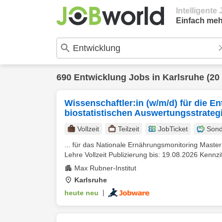
Intelligent
Einfach meh
690
Entwicklung
Jobs in
Karlsruhe
(20
Wissenschaftler:in (w/m/d) für die 
biostatistischen Auswertungsstrateg
Vollzeit
Teilzeit
JobTicket
Sond
... für das Nationale Ernährungsmonitoring Master 
Lehre Vollzeit Publizierung bis: 19.08.2026 Kennzif
Max Rubner-Institut
Karlsruhe
heute neu
|