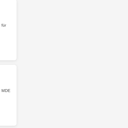
 für
g
MDE