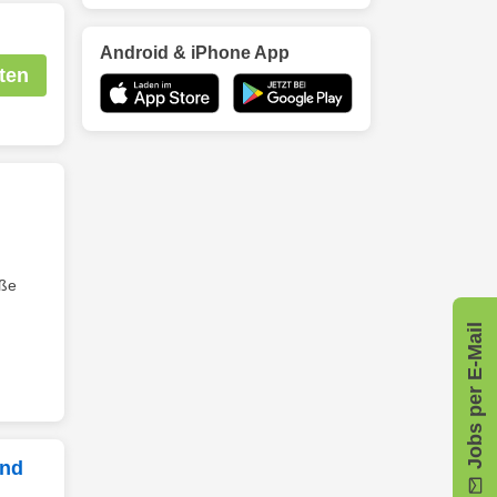
Android & iPhone App
ten
oße
Jobs per E-Mail
und