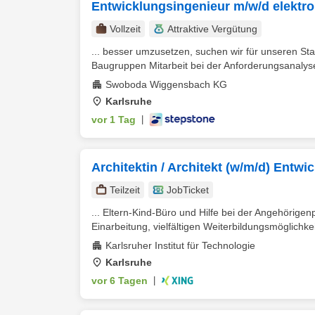
Entwicklungsingenieur m/w/d elektr
Vollzeit
Attraktive Vergütung
... besser umzusetzen, suchen wir für unseren Sta
Baugruppen Mitarbeit bei der Anforderungsanalys
Swoboda Wiggensbach KG
Karlsruhe
vor 1 Tag
|
Architektin / Architekt (w/m/d) Entwi
Teilzeit
JobTicket
... Eltern-Kind-Büro und Hilfe bei der Angehörigen
Einarbeitung, vielfältigen Weiterbildungsmöglichkei
Karlsruher Institut für Technologie
Karlsruhe
vor 6 Tagen
|