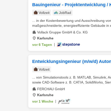
Bauingenieur - Projektentwicklung / 
Vollzeit
JobRad
... in der Kostenbewertung und Ausschreibung v
maßgeschneiderte, energieeffiziente Gebäude in 
Vollack Gruppe GmbH & Co. KG
Karlsruhe
vor 6 Tagen
|
Entwicklungsingenieur (m/w/d) Auto
Vollzeit
... von Simulationstools z. B. MATLAB, Simulink, 
sowie CAD-Software z. B. CATIA, SolidWorks, Siem
FERCHAU GmbH
Karlsruhe
vor 1 Woche
|