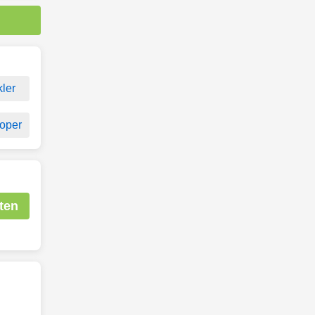
kler
oper
ten