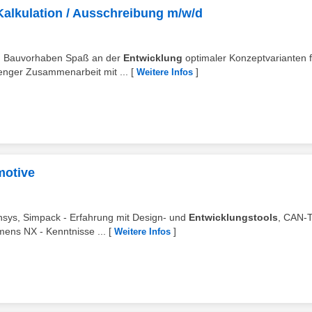
Kalkulation / Ausschreibung m/w/d
on Bauvorhaben Spaß an der
Entwicklung
optimaler Konzeptvarianten f
enger Zusammenarbeit mit ...
[
]
Weitere Infos
motive
Ansys, Simpack - Erfahrung mit Design- und
Entwicklungstools
, CAN-T
ens NX - Kenntnisse ...
[
]
Weitere Infos