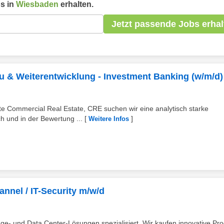
s in
Wiesbaden
erhalten.
Jetzt passende Jobs erhal
 & Weiterentwicklung - Investment Banking (w/m/d)
e Commercial Real Estate, CRE suchen wir eine analytisch starke
h und in der Bewertung ...
[
]
Weitere Infos
nnel / IT-Security m/w/d
age- und Data Center-Lösungen spezialisiert. Wir kaufen innovative Pr