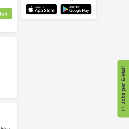
ten
Jobs per E-Mail
odukte