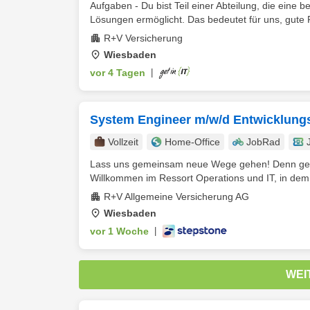
Aufgaben - Du bist Teil einer Abteilung, die eine
Lösungen ermöglicht. Das bedeutet für uns, gut
R+V Versicherung
Wiesbaden
vor 4 Tagen
|
System Engineer m/w/d Entwicklungst
Vollzeit
Home-Office
JobRad
Lass uns gemeinsam neue Wege gehen! Denn genau
Willkommen im Ressort Operations und IT, in dem d
R+V Allgemeine Versicherung AG
Wiesbaden
vor 1 Woche
|
WEI