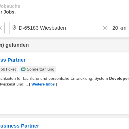
e Jobsuche
r Jobs.
m) gefunden
ss Partner
JobTicket
Sonderzahlung
lichkeiten für fachliche und persönliche Entwicklung. System
Developer
ickelst und ...
[
]
Weitere Infos
usiness Partner