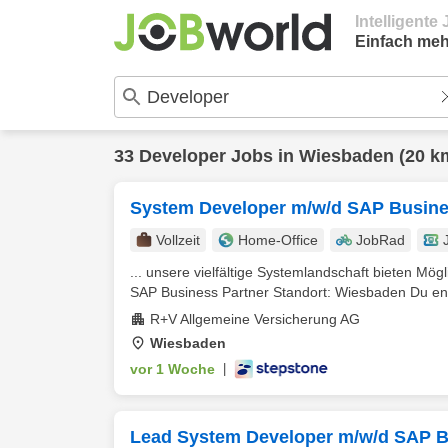
Intelligent
Einfach meh
33
Developer
Jobs in
Wiesbaden
(20 k
System Developer m/w/d SAP Busine
Vollzeit
Home-Office
JobRad
... unsere vielfältige Systemlandschaft bieten Mög
SAP Business Partner Standort: Wiesbaden Du entw
R+V Allgemeine Versicherung AG
Wiesbaden
vor 1 Woche
|
Lead System Developer m/w/d SAP B