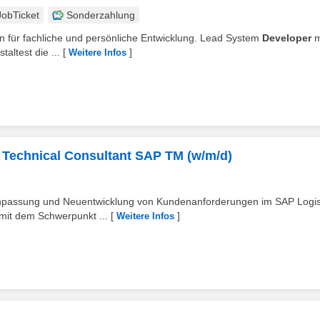
JobTicket
Sonderzahlung
ten für fachliche und persönliche Entwicklung. Lead System
Developer
m
ltest die ...
[
]
Weitere Infos
) Technical Consultant SAP TM (w/m/d)
, Anpassung und Neuentwicklung von Kundenanforderungen im SAP Logis
mit dem Schwerpunkt ...
[
]
Weitere Infos