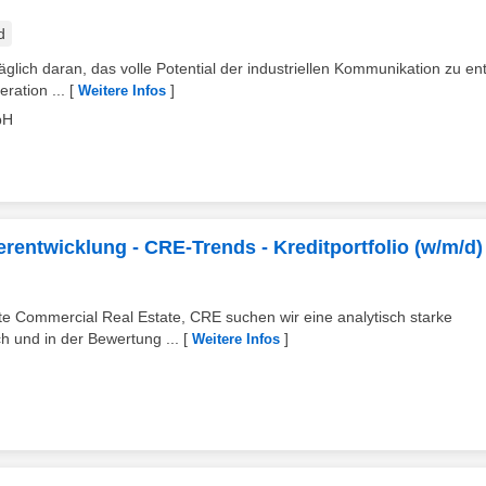
d
glich daran, das volle Potential der industriellen Kommunikation zu ent
ration ...
[
]
Weitere Infos
bH
rentwicklung - CRE‑Trends - Kreditportfolio (w/m/d)
e Commercial Real Estate, CRE suchen wir eine analytisch starke
h und in der Bewertung ...
[
]
Weitere Infos