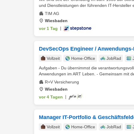
und Dienstleistungen der führenden IT-Hersteller e
TIM AG
Wiesbaden
vor 1 Tag
|
DevSecOps Engineer / Anwendungs-E
Vollzeit
Home-Office
JobRad
Aufgaben - Du übernimmst die verantwortungsvoll
Anwendungen im ART Leben. - Gemeinsam mit dem
R+V Versicherung
Wiesbaden
vor 4 Tagen
|
Manager IT-Portfolio & Geschäftsfel
Vollzeit
Home-Office
JobRad