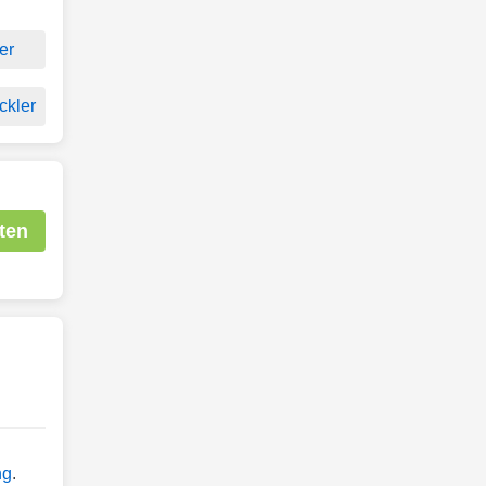
er
ckler
ten
ng
.