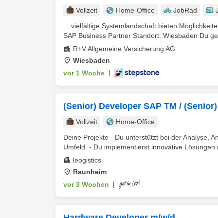
Vollzeit
Home-Office
JobRad
... vielfältige Systemlandschaft bieten Möglichkei
SAP Business Partner Standort: Wiesbaden Du gesta
R+V Allgemeine Versicherung AG
Wiesbaden
vor 1 Woche
|
(Senior) Developer SAP TM / (Senior
Vollzeit
Home-Office
Deine Projekte - Du unterstützt bei der Analyse
Umfeld. - Du implementierst innovative Lösungen 
leogistics
Raunheim
vor 3 Wochen
|
Hardware Developer m/w/d