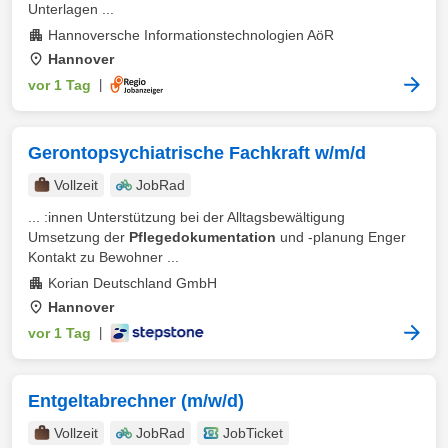
Unterlagen ...
Hannoversche Informationstechnologien AöR
Hannover
vor 1 Tag
|
Gerontopsychiatrische Fachkraft w/m/d
Vollzeit
JobRad
... :innen Unterstützung bei der Alltagsbewältigung
Umsetzung der
Pflegedokumentation
und -planung Enger
Kontakt zu Bewohner ...
Korian Deutschland GmbH
Hannover
vor 1 Tag
|
Entgeltabrechner (m/w/d)
Vollzeit
JobRad
JobTicket