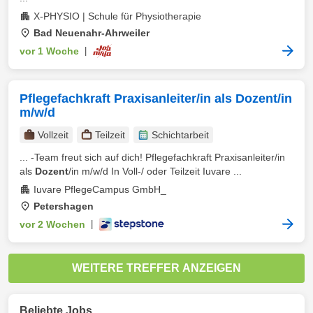
X-PHYSIO | Schule für Physiotherapie
Bad Neuenahr-Ahrweiler
vor 1 Woche
|
Pflegefachkraft Praxisanleiter/in als Dozent/in
m/w/d
Vollzeit
Teilzeit
Schichtarbeit
... -Team freut sich auf dich! Pflegefachkraft Praxisanleiter/in
als
Dozent
/in m/w/d In Voll-/ oder Teilzeit Iuvare ...
Iuvare PflegeCampus GmbH_
Petershagen
vor 2 Wochen
|
WEITERE TREFFER ANZEIGEN
Beliebte Jobs