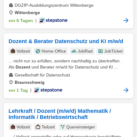
DGZfP-Ausbildungszentrum Wittenberge
Wittenberge
vor 6 Tagen
|
Dozent & Berater Datenschutz und KI m/w/d
Vollzeit
Home-Office
JobRad
JobTicket
... nicht nur zu erfüllen, sondern nachhaltig zu übertreffen .
Als
Dozent
und Berater m/w/d für Datenschutz und KI ...
Gesellschaft für Datenschutz
Braunschweig
vor 1 Tag
|
Lehrkraft / Dozent (m/w/d) Mathematik /
Informatik / Betriebswirtschaft
Vollzeit
Teilzeit
Quereinsteiger
... / Vollzeit angestellte oder auf Honorarbasis beschäftigte