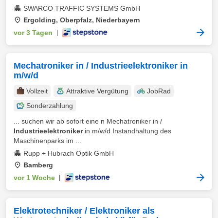
SWARCO TRAFFIC SYSTEMS GmbH
Ergolding, Oberpfalz, Niederbayern
vor 3 Tagen
|
Mechatroniker in / Industrieelektroniker in
m/w/d
Vollzeit
Attraktive Vergütung
JobRad
Sonderzahlung
... suchen wir ab sofort eine n Mechatroniker in /
Industrieelektroniker
in m/w/d Instandhaltung des
Maschinenparks im ...
Rupp + Hubrach Optik GmbH
Bamberg
vor 1 Woche
|
Elektrotechniker / Elektroniker als