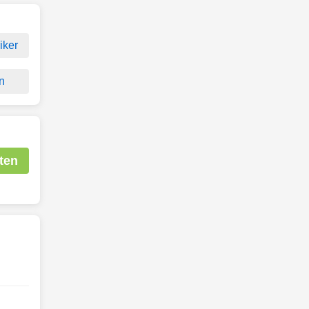
iker
n
ten