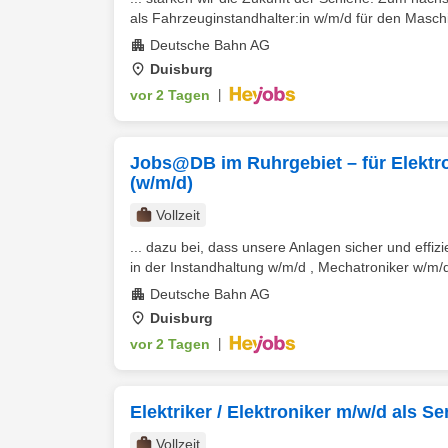
als Fahrzeuginstandhalter:in w/m/d für den Maschi
Deutsche Bahn AG
Duisburg
vor 2 Tagen
|
Jobs@DB im Ruhrgebiet – für Elektro
(w/m/d)
Vollzeit
... dazu bei, dass unsere Anlagen sicher und effi
in der Instandhaltung w/m/d , Mechatroniker w/m/d
Deutsche Bahn AG
Duisburg
vor 2 Tagen
|
Elektriker / Elektroniker m/w/d als S
Vollzeit