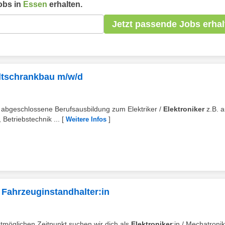
obs in
Essen
erhalten.
Jetzt passende Jobs erhal
haltschrankbau m/w/d
e abgeschlossene Berufsausbildung zum Elektriker /
Elektroniker
z.B. 
Betriebstechnik ...
[
]
Weitere Infos
s Fahrzeuginstandhalter:in
stmöglichen Zeitpunkt suchen wir dich als
Elektroniker
:in / Mechatronik