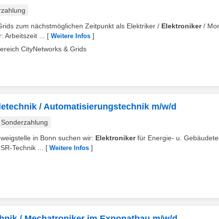
rzahlung
Grids zum nächstmöglichen Zeitpunkt als Elektriker /
Elektroniker
/ Mo
 Arbeitszeit ...
[
]
Weitere Infos
ereich CityNetworks & Grids
detechnik / Automatisierungstechnik m/w/d
Sonderzahlung
Zweigstelle in Bonn suchen wir:
Elektroniker
für Energie- u. Gebäudete
SR-Technik ...
[
]
Weitere Infos
chnik / Mechatroniker im Exponatbau m/w/d