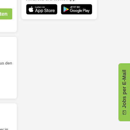
ten
aus den
Jobs per E-Mail
er:in