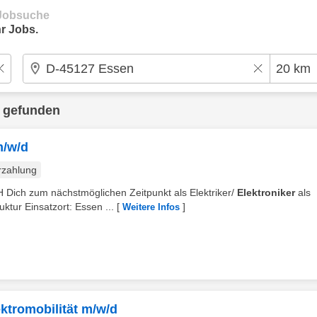
e Jobsuche
r Jobs.
 gefunden
m/w/d
rzahlung
H Dich zum nächstmöglichen Zeitpunkt als Elektriker/
Elektroniker
als
ktur Einsatzort: Essen ...
[
]
Weitere Infos
ektromobilität m/w/d