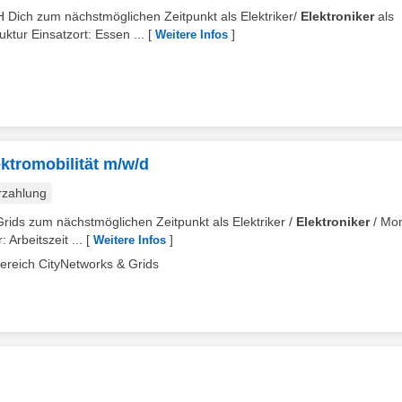
H Dich zum nächstmöglichen Zeitpunkt als Elektriker/
Elektroniker
als
ktur Einsatzort: Essen ...
[
]
Weitere Infos
ektromobilität m/w/d
rzahlung
Grids zum nächstmöglichen Zeitpunkt als Elektriker /
Elektroniker
/ Mo
 Arbeitszeit ...
[
]
Weitere Infos
ereich CityNetworks & Grids