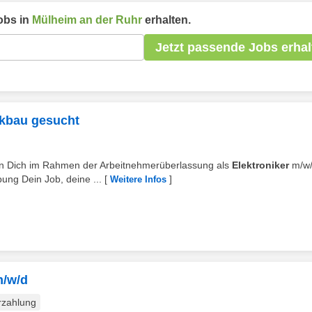
obs in
Mülheim an der Ruhr
erhalten.
Jetzt passende Jobs erhal
nkbau gesucht
chen Dich im Rahmen der Arbeitnehmerüberlassung als
Elektroniker
m/w/
ng Dein Job, deine ...
[
]
Weitere Infos
m/w/d
rzahlung