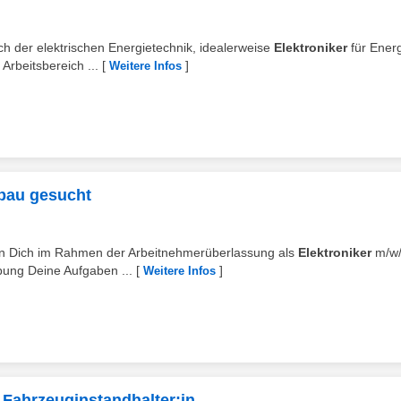
ch der elektrischen Energietechnik, idealerweise
Elektroniker
für Energ
rbeitsbereich ...
[
]
Weitere Infos
kbau gesucht
chen Dich im Rahmen der Arbeitnehmerüberlassung als
Elektroniker
m/w/
ung Deine Aufgaben ...
[
]
Weitere Infos
s Fahrzeuginstandhalter:in