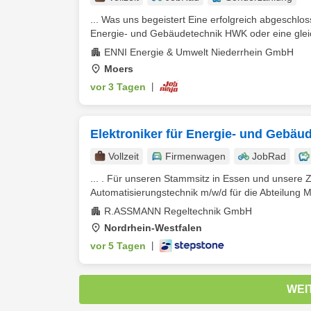
... Was uns begeistert Eine erfolgreich abgeschlo
Energie- und Gebäudetechnik HWK oder eine gleic
ENNI Energie & Umwelt Niederrhein GmbH
Moers
vor 3 Tagen
|
Elektroniker für Energie- und Gebäu
Vollzeit
Firmenwagen
JobRad
... . Für unseren Stammsitz in Essen und unsere 
Automatisierungstechnik m/w/d für die Abteilung M
R.ASSMANN Regeltechnik GmbH
Nordrhein-Westfalen
vor 5 Tagen
|
WEI