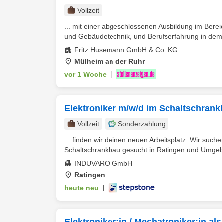
Vollzeit
... mit einer abgeschlossenen Ausbildung im Berei
und Gebäudetechnik, und Berufserfahrung in dem A
Fritz Husemann GmbH & Co. KG
Mülheim an der Ruhr
vor 1 Woche
|
Elektroniker m/w/d im Schaltschran
Vollzeit
Sonderzahlung
... finden wir deinen neuen Arbeitsplatz. Wir su
Schaltschrankbau gesucht in Ratingen und Umgeb
INDUVARO GmbH
Ratingen
heute neu
|
Elektroniker:in / Mechatroniker:in al