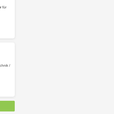
r
für
chnik /