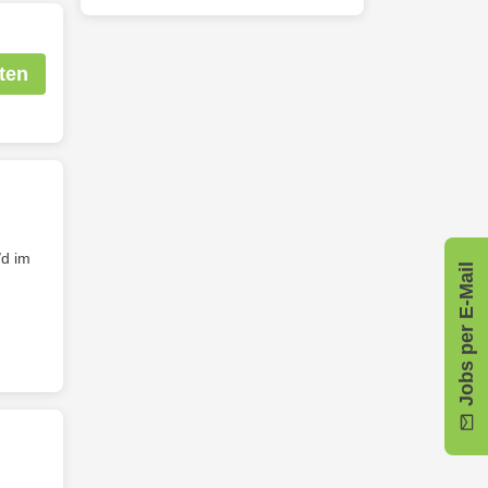
ten
d im
Jobs per E-Mail