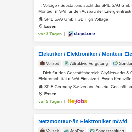
... Voltage / Substations sucht die SPIE SAG Gmb
Monteur m/w/d für den Ausbau der Energieinfrastru
SPIE SAG GmbH GB High Voltage
Essen
vor 3 Tagen
|
Elektriker / Elektroniker / Monteur El
Vollzeit
Attraktive Vergütung
Sonde
... Dich für den Geschäftsbereich CityNetworks & 
Elektromobilität m/w/d Einsatzort: Essen Kennziffer:
SPIE Germany Switzerland Austria, Geschäftsb
Essen
vor 5 Tagen
|
Netzmonteur-/in Elektroniker m/w/d
Vollzeit
JobRad
Sonderzahlung