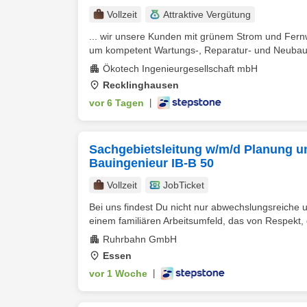
Vollzeit
Attraktive Vergütung
... wir unsere Kunden mit grünem Strom und Fern
um kompetent Wartungs-, Reparatur- und Neubaua
Ökotech Ingenieurgesellschaft mbH
Recklinghausen
vor 6 Tagen
|
Sachgebietsleitung w/m/d Planung un
Bauingenieur IB-B 50
Vollzeit
JobTicket
Bei uns findest Du nicht nur abwechslungsreiche 
einem familiären Arbeitsumfeld, das von Respekt, g
Ruhrbahn GmbH
Essen
vor 1 Woche
|