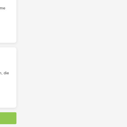
eme
n, die