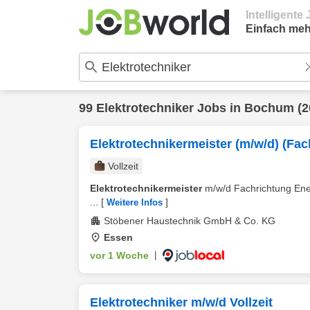
Intelligent
Einfach meh
99
Elektrotechniker
Jobs in
Bochum
(2
Elektrotechnikermeister (m/w/d) (Fa
Vollzeit
Elektrotechnikermeister
m/w/d Fachrichtung Ene
...
[
]
Weitere Infos
Stöbener Haustechnik GmbH & Co. KG
Essen
vor 1 Woche
|
Elektrotechniker m/w/d Vollzeit