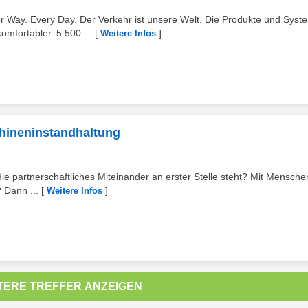
ay. Every Day. Der Verkehr ist unsere Welt. Die Produkte und Syst
mfortabler. 5.500 ...
[
]
Weitere Infos
chineninstandhaltung
die partnerschaftliches Miteinander an erster Stelle steht? Mit Mensche
 Dann ...
[
]
Weitere Infos
TERE TREFFER ANZEIGEN