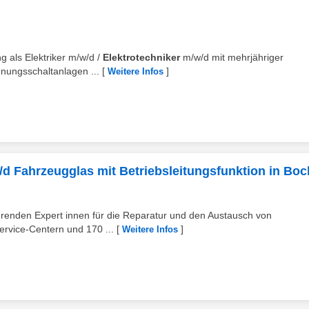
 als Elektriker m/w/d /
Elektrotechniker
m/w/d mit mehrjähriger
nnungsschaltanlagen ...
[
]
Weitere Infos
/d Fahrzeugglas mit Betriebsleitungsfunktion in Bo
ührenden Expert innen für die Reparatur und den Austausch von
rvice-Centern und 170 ...
[
]
Weitere Infos