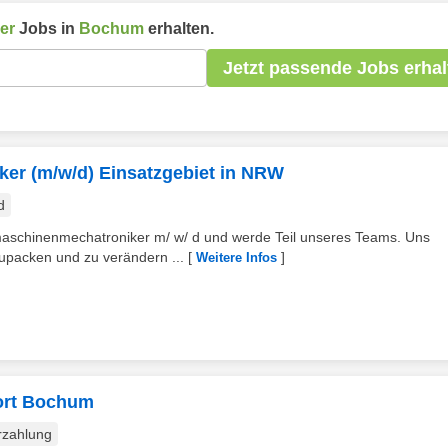
er
Jobs in
Bochum
erhalten.
Jetzt passende Jobs erhal
er (m/w/d) Einsatzgebiet in NRW
d
maschinenmechatroniker m/ w/ d und werde Teil unseres Teams. Uns
upacken und zu verändern ...
[
]
Weitere Infos
dort Bochum
rzahlung