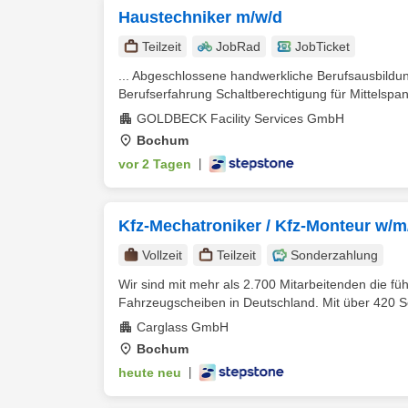
Haustechniker m/w/d
Teilzeit
JobRad
JobTicket
... Abgeschlossene handwerkliche Berufsausbildung
Berufserfahrung Schaltberechtigung für Mittelspa
GOLDBECK Facility Services GmbH
Bochum
vor 2 Tagen
|
Kfz-Mechatroniker / Kfz-Monteur w/m
Vollzeit
Teilzeit
Sonderzahlung
Wir sind mit mehr als 2.700 Mitarbeitenden die f
Fahrzeugscheiben in Deutschland. Mit über 420 Se
Carglass GmbH
Bochum
heute neu
|