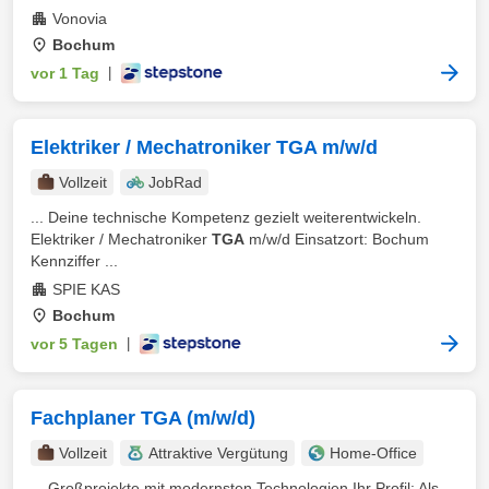
Vonovia
Bochum
vor 1 Tag
|
Elektriker / Mechatroniker TGA m/w/d
Vollzeit
JobRad
... Deine technische Kompetenz gezielt weiterentwickeln.
Elektriker / Mechatroniker
TGA
m/w/d Einsatzort: Bochum
Kennziffer ...
SPIE KAS
Bochum
vor 5 Tagen
|
Fachplaner TGA (m/w/d)
Vollzeit
Attraktive Vergütung
Home-Office
... Großprojekte mit modernsten Technologien Ihr Profil: Als