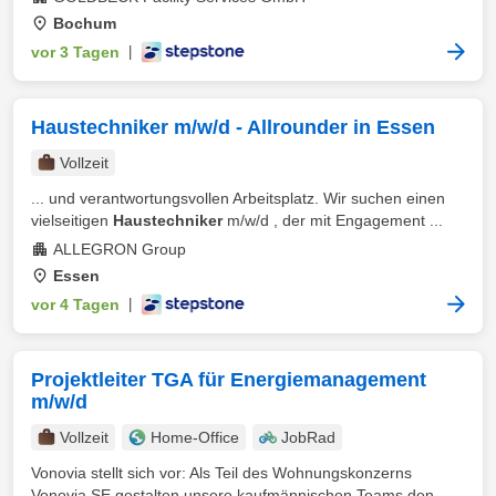
Bochum
vor 3 Tagen
|
Haustechniker m/w/d - Allrounder in Essen
Vollzeit
... und verantwortungsvollen Arbeitsplatz. Wir suchen einen
vielseitigen
Haustechniker
m/w/d , der mit Engagement ...
ALLEGRON Group
Essen
vor 4 Tagen
|
Projektleiter TGA für Energiemanagement
m/w/d
Vollzeit
Home-Office
JobRad
Vonovia stellt sich vor: Als Teil des Wohnungskonzerns
Vonovia SE gestalten unsere kaufmännischen Teams den