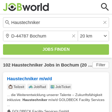
102
Haustechniker
Jobs in
Bochum
(20 km) gefunden
Filter
Haustechniker m/w/d
Teilzeit
JobRad
JobTicket
... die Weiterentwicklung unserer Talente – Zukunftsfähigkeit
inklusive.
Haustechniker
m/w/d GOLDBECK Facility Services
...
GOLDBECK Facility Services GmbH