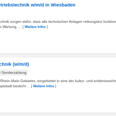
Betriebstechnik w/m/d in Wiesbaden
ik sorgen dafür, dass alle technischen Anlagen reibungslos funktion
 Wartung, ...
[
]
Weitere Infos
echnik (w/m/d)
Sonderzahlung
hein-Main-Gebietes, eingebettet in eine der kultur- und erlebnisreich
stadt besticht ...
[
]
Weitere Infos