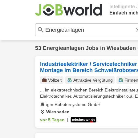
Intelligent
Einfach meh
53
Energieanlagen
Jobs in
Wiesbaden
Industrieelektriker / Servicetechniker
Montage im Bereich Schweißroboter
Vollzeit
Attraktive Vergütung
Firme
... im elektrotechnischen Bereich Elektroinstallate
Elektrotechniker, Automatisierungstechniker o.ä. Er
igm Robotersysteme GmbH
Wiesbaden
vor 5 Tagen
|