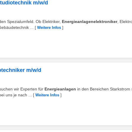
Studiotechnik m/w/d
den Spezialumfeld. Ob Elektriker,
Energieanlagenelektroniker
, Elektr
 Gebäudetechnik ...
[
]
Weitere Infos
rotechniker m/w/d
suchen wir Experten für
Energieanlagen
in den Bereichen Starkstrom
i uns je nach ...
[
]
Weitere Infos