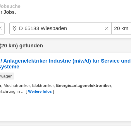
e Jobsuche
r Jobs.
(20 km) gefunden
 / Anlagenelektriker Industrie (m/w/d) für Service und
systeme
nwagen
ur, Mechatroniker, Elektroniker,
Energieanlagenelektroniker
,
fahrung in ...
[
]
Weitere Infos