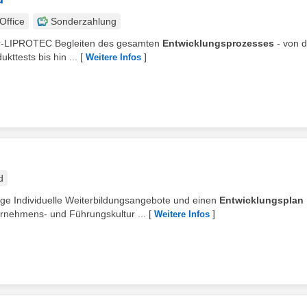
ffice
Sonderzahlung
üter-LIPROTEC Begleiten des gesamten
Entwicklungsprozesses
- von d
ttests bis hin ...
[
]
Weitere Infos
d
ge Individuelle Weiterbildungsangebote und einen
Entwicklungsplan
ernehmens- und Führungskultur ...
[
]
Weitere Infos