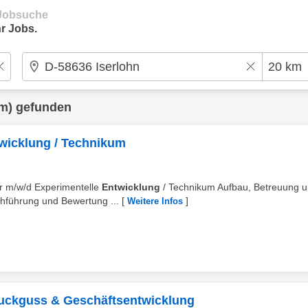
e Jobsuche
r Jobs.
m) gefunden
twicklung / Technikum
ter m/w/d Experimentelle
Entwicklung
/ Technikum Aufbau, Betreuung 
hführung und Bewertung ...
[
]
Weitere Infos
ruckguss & Geschäftsentwicklung