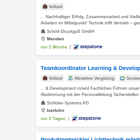
Vollzeit
... Nachhaltiger Erfolg, Zusammenarbeit und Viel
Arbeiten im Mittelpunkt! Technik trifft Vertrieb – ges
Schött-Druckguß GmbH
Menden
vor 1 Woche
|
Teamkoordinator Learning & Develo
Vollzeit
Attraktive Vergütung
Sonde
... & Development m/w/d Fachliches Führen unse
Abstimmung mit der Personalleitung Sicherstellen e
Schlüter-Systems KG
Iserlohn
vor 2 Tagen
|
Produktentwickler Lichttechnik m/w/