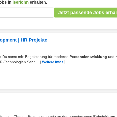
obs in
Iserlohn
erhalten.
Jetzt passende Jobs erhal
opment | HR Projekte
st Du sonst mit: Begeisterung für moderne
Personalentwicklung
und 
HR-Technologien Sehr ...
[
]
Weitere Infos
leiten von Change-Prozessen sowie an der gemeinsamen
Entwicklung