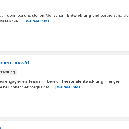
falt – denn bei uns stehen Menschen,
Entwicklung
und partnerschaftli
talten Sie ...
[
]
Weitere Infos
pment m/w/d
rzahlung
res engagierten Teams im Bereich
Personalentwicklung
in enger
iner hoher Servicequalität ...
[
]
Weitere Infos
d