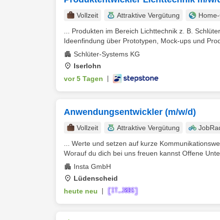
Vollzeit
Attraktive Vergütung
Home-O
... Produkten im Bereich Lichttechnik z. B. Schl
Ideenfindung über Prototypen, Mock-ups und Produk
Schlüter-Systems KG
Iserlohn
vor 5 Tagen
|
Anwendungsentwickler (m/w/d)
Vollzeit
Attraktive Vergütung
JobRa
... Werte und setzen auf kurze Kommunikationswe
Worauf du dich bei uns freuen kannst Offene Unt
Insta GmbH
Lüdenscheid
heute neu
|