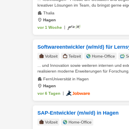
kreativer Lösungen im Team, du bringst gerne eige
Thalia
Hagen
vor 1 Woche
|
Softwareentwickler (w/m/d) für Lern
Vollzeit
Teilzeit
Home-Office
S
... und Innovation sowie weiteren internen und ex
realisieren moderne Erweiterungen für Forschung, 
FernUniversität in Hagen
Hagen
vor 6 Tagen
|
SAP-Entwickler (m/w/d) in Hagen
Vollzeit
Home-Office