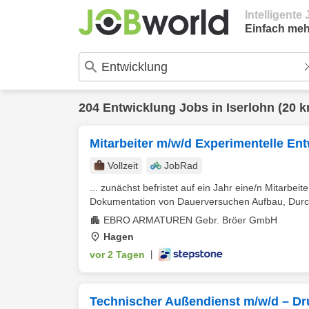
Intelligent
Einfach meh
204
Entwicklung
Jobs in
Iserlohn
(20 k
Mitarbeiter m/w/d Experimentelle En
Vollzeit
JobRad
... zunächst befristet auf ein Jahr eine/n Mitarbei
Dokumentation von Dauerversuchen Aufbau, Durc
EBRO ARMATUREN Gebr. Bröer GmbH
Hagen
vor 2 Tagen
|
Technischer Außendienst m/w/d – D