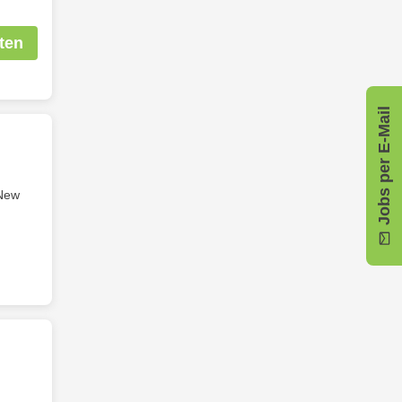
ten
Jobs per E-Mail
New