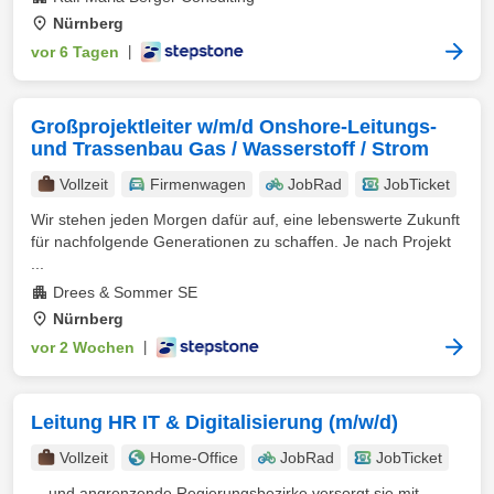
Nürnberg
vor 6 Tagen
|
Großprojektleiter w/m/d Onshore-Leitungs-
und Trassenbau Gas / Wasserstoff / Strom
Vollzeit
Firmenwagen
JobRad
JobTicket
Wir stehen jeden Morgen dafür auf, eine lebenswerte Zukunft
für nachfolgende Generationen zu schaffen. Je nach Projekt
...
Drees & Sommer SE
Nürnberg
vor 2 Wochen
|
Leitung HR IT & Digitalisierung (m/w/d)
Vollzeit
Home-Office
JobRad
JobTicket
... und angrenzende Regierungsbezirke versorgt sie mit