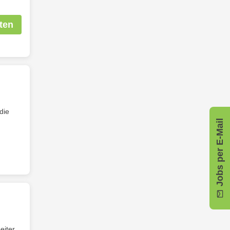
ten
die
Jobs per E-Mail
eiter