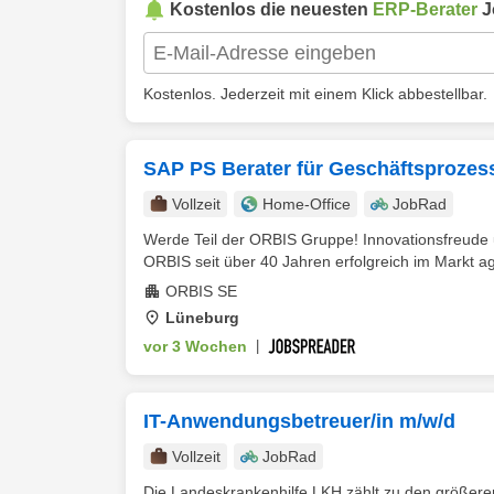
Kostenlos die neuesten
ERP-Berater
J
Kostenlos. Jederzeit mit einem Klick abbestellbar.
SAP PS Berater für Geschäftsprozes
Vollzeit
Home-Office
JobRad
Werde Teil der ORBIS Gruppe! Innovationsfreude un
ORBIS seit über 40 Jahren erfolgreich im Markt ag
ORBIS SE
Lüneburg
vor 3 Wochen
|
IT-Anwendungsbetreuer/in m/w/d
Vollzeit
JobRad
Die Landeskrankenhilfe LKH zählt zu den größeren