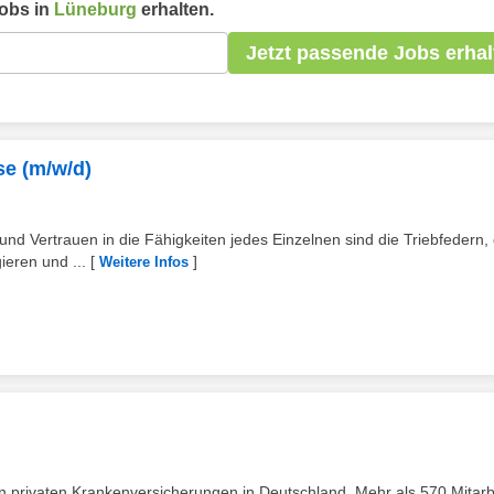
obs in
Lüneburg
erhalten.
Jetzt passende Jobs erhal
se (m/w/d)
d Vertrauen in die Fähigkeiten jedes Einzelnen sind die Triebfedern, 
ieren und ...
[
]
Weitere Infos
 privaten Krankenversicherungen in Deutschland. Mehr als 570 Mitarb