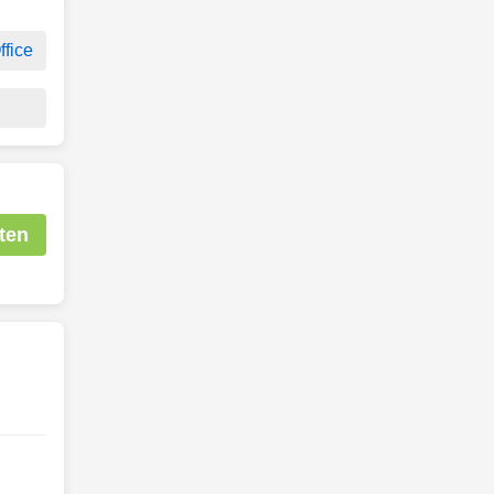
fice
ten