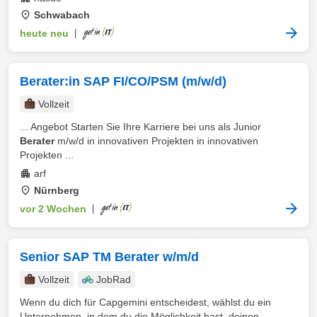
Schwabach
heute neu
|
Berater:in SAP FI/CO/PSM (m/w/d)
Vollzeit
... Angebot Starten Sie Ihre Karriere bei uns als Junior
Berater
m/w/d in innovativen Projekten in innovativen
Projekten ...
arf
Nürnberg
vor 2 Wochen
|
Senior SAP TM Berater w/m/d
Vollzeit
JobRad
Wenn du dich für Capgemini entscheidest, wählst du ein
Unternehmen, in dem du die Möglichkeit hast, deinen