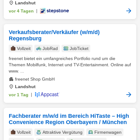
Landshut
vor 4 Tagen
|
Verkaufsberater/Verkäufer (w/m/d)
Regensburg
Vollzeit
JobRad
JobTicket
freenet bietet ein umfangreiches Portfolio rund um die
Themen Mobilfunk, Internet und TV-Entertainment. Online auf
www. ...
freenet Shop GmbH
Landshut
vor 1 Tag
|
Fachberater m/w/d im Bereich HiTaste – High
Convenience Region Oberbayern / München
Vollzeit
Attraktive Vergütung
Firmenwagen