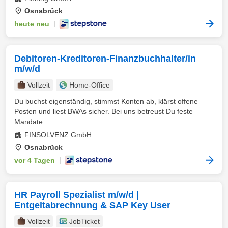
Osnabrück
heute neu
|
Debitoren-Kreditoren-Finanzbuchhalter/in
m/w/d
Vollzeit
Home-Office
Du buchst eigenständig, stimmst Konten ab, klärst offene
Posten und liest BWAs sicher. Bei uns betreust Du feste
Mandate ...
FINSOLVENZ GmbH
Osnabrück
vor 4 Tagen
|
HR Payroll Spezialist m/w/d |
Entgeltabrechnung & SAP Key User
Vollzeit
JobTicket