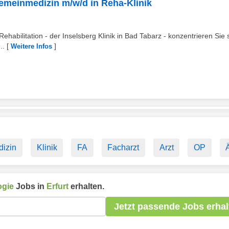
gemeinmedizin m/w/d in Reha-Klinik
Rehabilitation - der Inselsberg Klinik in Bad Tabarz - konzentrieren Sie 
..
[
]
Weitere Infos
dizin
Klinik
FA
Facharzt
Arzt
OP
ogie
Jobs in
Erfurt
erhalten.
Jetzt passende Jobs erhal