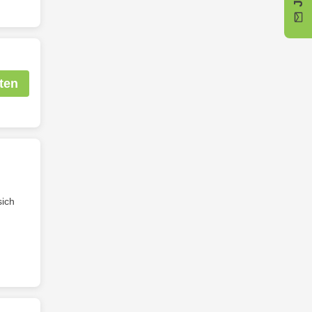
ten
sich