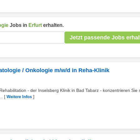
ogie
Jobs in
Erfurt
erhalten.
Jetzt passende Jobs erhal
tologie / Onkologie m/w/d in Reha-Klinik
Rehabilitation - der Inselsberg Klinik in Bad Tabarz - konzentrieren Sie 
..
[
]
Weitere Infos