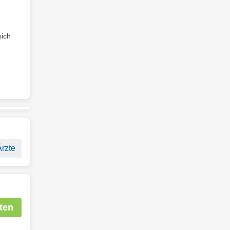
sich
Ärzte
ten