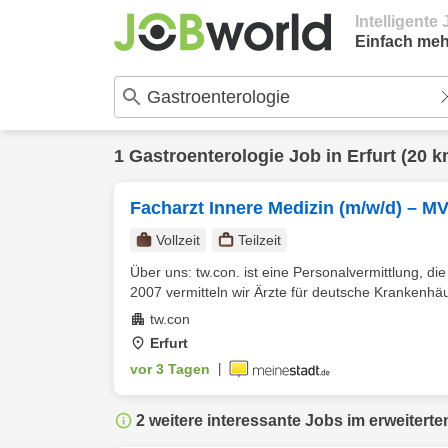
Intelligent
Einfach meh
1
Gastroenterologie
Job in
Erfurt
(20 k
Facharzt Innere Medizin (m/w/d) – MV
Vollzeit
Teilzeit
Über uns: tw.con. ist eine Personalvermittlung, di
2007 vermitteln wir Ärzte für deutsche Krankenhäu
tw.con
Erfurt
vor 3 Tagen
|
2 weitere interessante Jobs im erweiterte