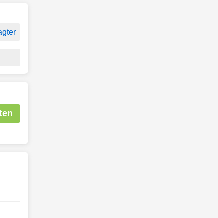
agter
ten