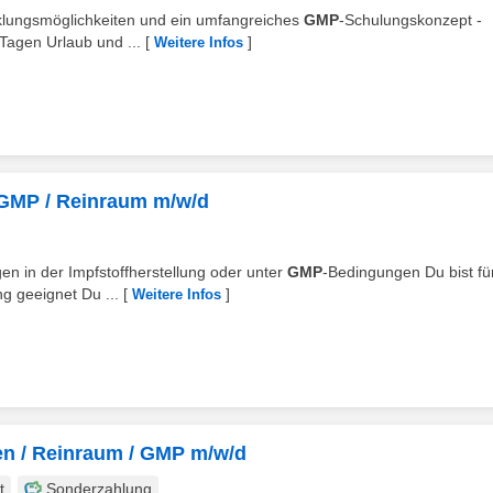
icklungsmöglichkeiten und ein umfangreiches
GMP
-Schulungskonzept -
 Tagen Urlaub und ...
[
]
Weitere Infos
 GMP / Reinraum m/w/d
gen in der Impfstoffherstellung oder unter
GMP
-Bedingungen Du bist fü
g geeignet Du ...
[
]
Weitere Infos
gen / Reinraum / GMP m/w/d
t
Sonderzahlung