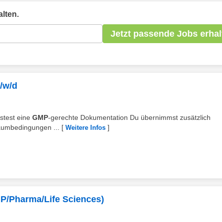
lten.
Jetzt passende Jobs erhal
/w/d
istest eine
GMP
-gerechte Dokumentation Du übernimmst zusätzlich
raumbedingungen ...
[
]
Weitere Infos
MP/Pharma/Life Sciences)