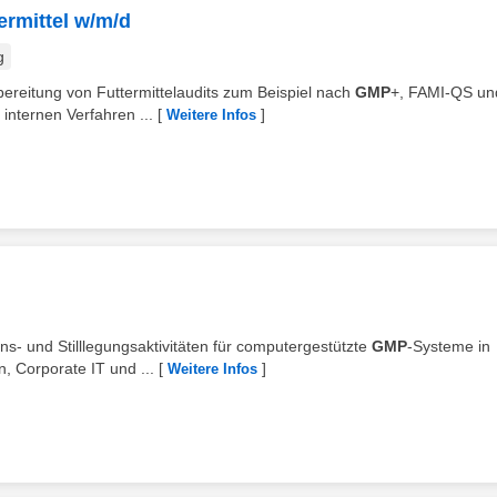
rmittel w/m/d
g
bereitung von Futtermittelaudits zum Beispiel nach
GMP
+, FAMI-QS u
internen Verfahren ...
[
]
Weitere Infos
ons- und Stilllegungsaktivitäten für computergestützte
GMP
-Systeme in
 Corporate IT und ...
[
]
Weitere Infos