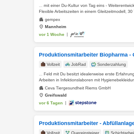
... mit einer Du-Kultur von Tag eins - Weiterentw
Flexible Arbeitszeiten in einem Gleitzeitmodell, 30
gempex
Mannheim
vor 1 Woche
|
Produktionsmitarbeiter Biopharma -
Vollzeit
JobRad
Sonderzahlung
... Feld mit Du besitzt idealerweise erste Erfahrun
Arbeiten in Infektionslaboren mit Hygienebekleidun
Ceva Tiergesundheit Riems GmbH
Greifswald
vor 6 Tagen
|
Produktionsmitarbeiter - Abfüllanla
Vollzeit
Quereinsteiger
Schichtarbei