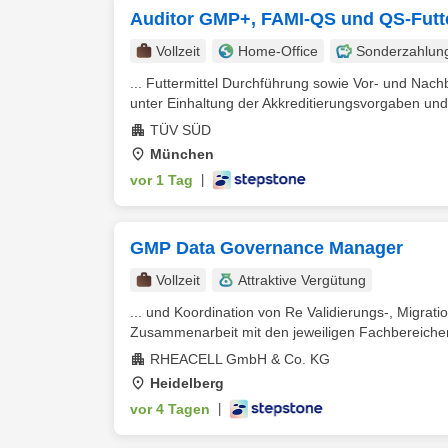
Auditor GMP+, FAMI-QS und QS-Futte
Vollzeit
Home-Office
Sonderzahlun
... Futtermittel Durchführung sowie Vor- und Nach
unter Einhaltung der Akkreditierungsvorgaben und 
TÜV SÜD
München
vor 1 Tag
|
GMP Data Governance Manager
Vollzeit
Attraktive Vergütung
... und Koordination von Re Validierungs-, Migrati
Zusammenarbeit mit den jeweiligen Fachbereichen,
RHEACELL GmbH & Co. KG
Heidelberg
vor 4 Tagen
|