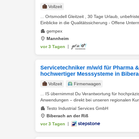
Vollzeit
... Ortsmodell Gleitzeit , 30 Tage Urlaub, unbefrist
Einblicke in die Qualitätssicherung - Offene Unter
gempex
Mannheim
vor 3 Tagen
|
Servicetechniker m/w/d für Pharma &
hochwertiger Messsysteme in Bibera
Vollzeit
Firmenwagen
... IS übernimmst Du Verantwortung für hochprä
Anwendungen – direkt bei unseren regionalen Kund
Testo Industrial Services GmbH
Biberach an der Riß
vor 3 Tagen
|