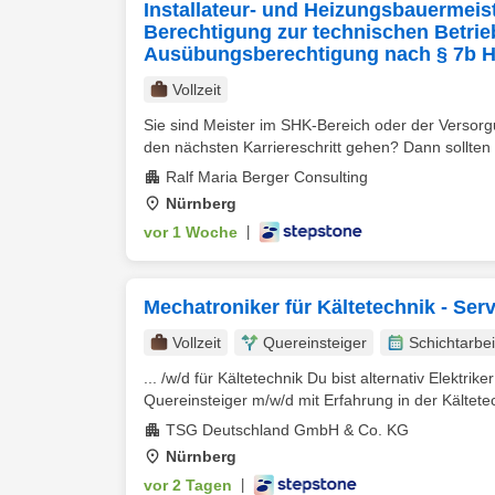
Installateur- und Heizungsbauermeist
Berechtigung zur technischen Betri
Ausübungsberechtigung nach § 7b 
Vollzeit
Sie sind Meister im SHK-Bereich oder der Versorg
den nächsten Karriereschritt gehen? Dann sollten w
Ralf Maria Berger Consulting
Nürnberg
vor 1 Woche
|
Mechatroniker für Kältetechnik - Ser
Vollzeit
Quereinsteiger
Schichtarbei
... /w/d für Kältetechnik Du bist alternativ Elektr
Quereinsteiger m/w/d mit Erfahrung in der Kältetech
TSG Deutschland GmbH & Co. KG
Nürnberg
vor 2 Tagen
|