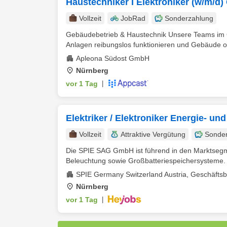
Haustechniker I Elektroniker (w/m/
Vollzeit
JobRad
Sonderzahlung
Gebäudebetrieb & Haustechnik Unsere Teams im Ge
Anlagen reibungslos funktionieren und Gebäude op
Apleona Südost GmbH
Nürnberg
vor 1 Tag
|
Elektriker / Elektroniker Energie- u
Vollzeit
Attraktive Vergütung
Sonde
Die SPIE SAG GmbH ist führend in den Marktsegme
Beleuchtung sowie Großbatteriespeichersysteme. M
SPIE Germany Switzerland Austria, Geschäftsb
Nürnberg
vor 1 Tag
|