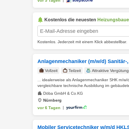
vor 5 Tagen
|
Kostenlos die neuesten
Heizungsbaue
Kostenlos. Jederzeit mit einem Klick abbestellbar.
Anlagenmechaniker (m/w/d) Sanitär-, H
Vollzeit
Teilzeit
Attraktive Vergütung
... idealerweise als Anlagenmechaniker SHK m/w/d
vergleichbare technische Ausbildung im gebäudet
Döba GmbH & Co.KG
Nürnberg
vor 6 Tagen
|
Mobiler Servicetechniker w/m/d HKL