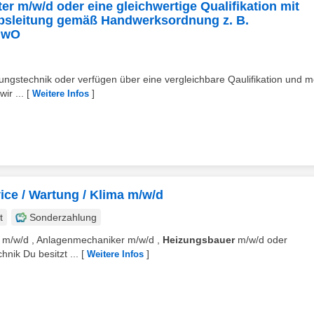
er m/w/d oder eine gleichwertige Qualifikation mit
ebsleitung gemäß Handwerksordnung z. B.
HwO
ungstechnik oder verfügen über eine vergleichbare Qaulifikation und 
ir ...
[
]
Weitere Infos
vice / Wartung / Klima m/w/d
t
Sonderzahlung
iker m/w/d , Anlagenmechaniker m/w/d ,
Heizungsbauer
m/w/d oder
nik Du besitzt ...
[
]
Weitere Infos