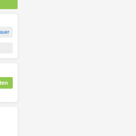
auer
ten