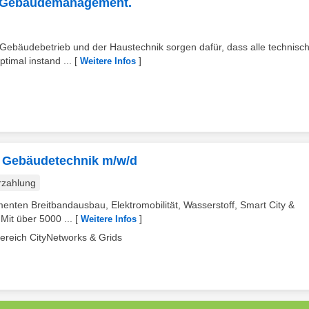
d) Gebäudemanagement.
bäudebetrieb und der Haustechnik sorgen dafür, dass alle technisc
timal instand ...
[
]
Weitere Infos
nd Gebäudetechnik m/w/d
rzahlung
nten Breitbandausbau, Elektromobilität, Wasserstoff, Smart City &
it über 5000 ...
[
]
Weitere Infos
ereich CityNetworks & Grids