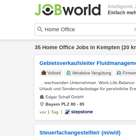
Intelligent
Einfach meh
35
Home Office
Jobs in
Kempten
(20 k
Gebietsverkaufsleiter Fluidmanagem
Vollzeit
Attraktive Vergütung
Firme
... wachsenden Unternehmen. Work-Life-Balance: G
Urlaub und Sonderurlaubstage für persönliche Erei
Edgar Schall GmbH
Bayern PLZ 80 - 85
vor 1 Tag
|
Steuerfachangestellte/r (m/w/d)