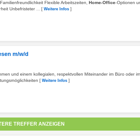
amilienfreundlichkeit Flexible Arbeitszeiten,
Home-Office
-Optionen u
eit Unbefristeter ...
[
]
Weitere Infos
esen m/w/d
ommen und einem kollegialen, respektvollen Miteinander im Büro oder i
altungsmöglichkeiten
[
]
Weitere Infos
TERE TREFFER ANZEIGEN