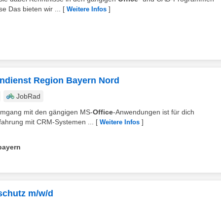
se Das bieten wir ...
[
]
Weitere Infos
endienst Region Bayern Nord
JobRad
e Umgang mit den gängigen MS-
Office
-Anwendungen ist für dich
Erfahrung mit CRM-Systemen ...
[
]
Weitere Infos
bayern
schutz m/w/d