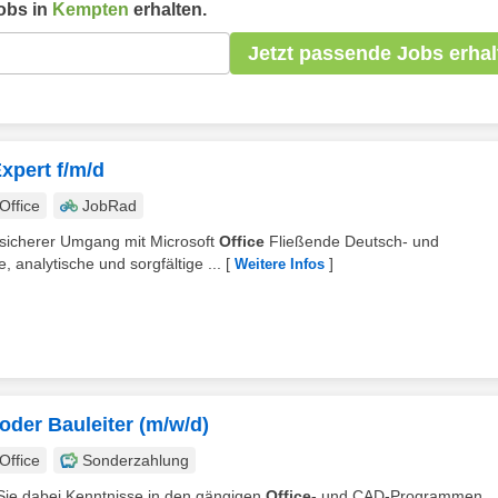
obs in
Kempten
erhalten.
Jetzt passende Jobs erhal
Expert f/m/d
ffice
JobRad
 sicherer Umgang mit Microsoft
Office
Fließende Deutsch- und
, analytische und sorgfältige ...
[
]
Weitere Infos
oder Bauleiter (m/w/d)
ffice
Sonderzahlung
 Sie dabei Kenntnisse in den gängigen
Office
- und CAD-Programmen