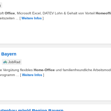
g
oft
Office
, Microsoft Excel, DATEV Lohn & Gehalt von Vorteil
Homeoff
itszeiten ...
[
]
Weitere Infos
n Bayern
JobRad
ne Vergütung flexibles
Home-Office
und familienfreundliche Arbeitsmod
sprogramm ...
[
]
Weitere Infos
Gartenbau m/w/d Region Bayern