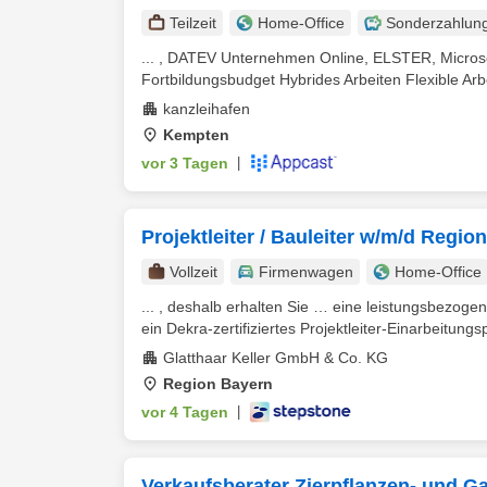
Teilzeit
Home-Office
Sonderzahlun
... , DATEV Unternehmen Online, ELSTER, Micros
Fortbildungsbudget Hybrides Arbeiten Flexible Arbe
kanzleihafen
Kempten
vor 3 Tagen
|
Projektleiter / Bauleiter w/m/d Regio
Vollzeit
Firmenwagen
Home-Office
... , deshalb erhalten Sie … eine leistungsbezoge
ein Dekra-zertifiziertes Projektleiter-Einarbeitung
Glatthaar Keller GmbH & Co. KG
Region Bayern
vor 4 Tagen
|
Verkaufsberater Zierpflanzen- und 