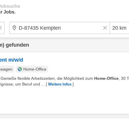
e Jobsuche
r Jobs.
m) gefunden
ent m/w/d
nwagen
Home-Office
enieße flexible Arbeitszeiten, die Möglichkeit zum
Home-Office
, 30 
gnisse, um Beruf und ...
[
]
Weitere Infos