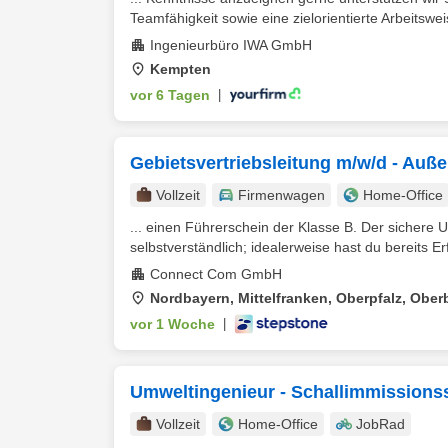
Teamfähigkeit sowie eine zielorientierte Arbeitswei
Ingenieurbüro IWA GmbH
Kempten
vor 6 Tagen
|
Gebietsvertriebsleitung m/w/d - Auß
Vollzeit
Firmenwagen
Home-Office
... einen Führerschein der Klasse B. Der sicher
selbstverständlich; idealerweise hast du bereits 
Connect Com GmbH
Nordbayern, Mittelfranken, Oberpfalz, Ober
vor 1 Woche
|
Umweltingenieur - Schallimmissions
Vollzeit
Home-Office
JobRad