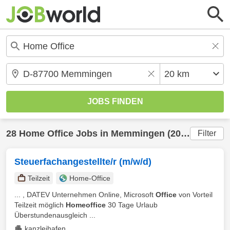
28
Home Office
Jobs in
Memmingen
(20 km) gefunden
Filter
Steuerfachangestellte/r (m/w/d)
Teilzeit
Home-Office
... , DATEV Unternehmen Online, Microsoft
Office
von Vorteil
Teilzeit möglich
Homeoffice
30 Tage Urlaub
Überstundenausgleich ...
kanzleihafen