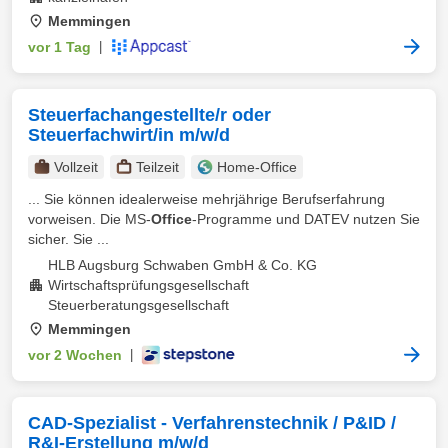
Memmingen
vor 1 Tag
|
Steuerfachangestellte/r oder
Steuerfachwirt/in m/w/d
Vollzeit
Teilzeit
Home-Office
... Sie können idealerweise mehrjährige Berufserfahrung
vorweisen. Die MS-
Office
-Programme und DATEV nutzen Sie
sicher. Sie ...
HLB Augsburg Schwaben GmbH & Co. KG
Wirtschaftsprüfungsgesellschaft
Steuerberatungsgesellschaft
Memmingen
vor 2 Wochen
|
CAD-Spezialist - Verfahrenstechnik / P&ID /
R&I-Erstellung m/w/d