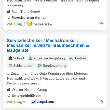
Hydraulik
wären wünschenswert, sind aber nicht zwingend
notwendig ...
Multi-Trans GmbH
Moosburg an der Isar
vor 1 Tag
|
Servicetechniker / Mechatroniker /
Mechaniker m/w/d für Baumaschinen &
Baugeräte
Vollzeit
Attraktive Vergütung
JobRad
Schichtarbeit
Sonderzahlung
... Zusammenhänge Gute Kenntnisse über Motoren,
Hydraulik
und Elektrik Ausgeprägtes Service- und
Kostenbewusstsein ...
Wacker Neuson Group
Unterschleißheim
vor 4 Tagen
|