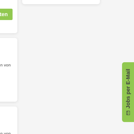
ten
en von
Jobs per E-Mail
en von