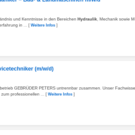
tändnis und Kenntnisse in den Bereichen
Hydraulik
, Mechanik sowie M
rfahrung in ...
[
]
Weitere Infos
vicetechniker (m/w/d)
lienbetrieb GEBRÜDER PETERS untrennbar zusammen. Unser Fachwiss
zum professionellen ...
[
]
Weitere Infos