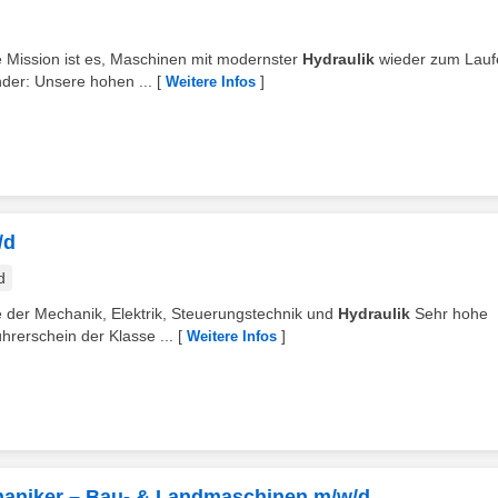
e Mission ist es, Maschinen mit modernster
Hydraulik
wieder zum Lauf
der: Unsere hohen ...
[
]
Weitere Infos
/d
d
e der Mechanik, Elektrik, Steuerungstechnik und
Hydraulik
Sehr hohe
ührerschein der Klasse ...
[
]
Weitere Infos
aniker – Bau- & Landmaschinen m/w/d