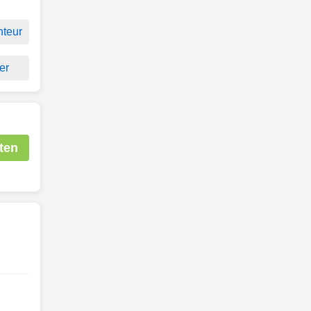
teur
er
ten