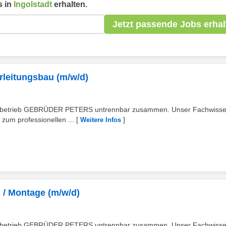
 in
Ingolstadt
erhalten.
Jetzt passende Jobs erhal
leitungsbau (m/w/d)
lienbetrieb GEBRÜDER PETERS untrennbar zusammen. Unser Fachwiss
zum professionellen ...
[
]
Weitere Infos
/ Montage (m/w/d)
lienbetrieb GEBRÜDER PETERS untrennbar zusammen. Unser Fachwiss