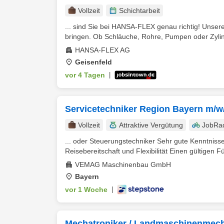
Vollzeit
Schichtarbeit
... sind Sie bei HANSA-FLEX genau richtig! Unser
bringen. Ob Schläuche, Rohre, Pumpen oder Zylin
HANSA-FLEX AG
Geisenfeld
vor 4 Tagen
|
Servicetechniker Region Bayern m/w
Vollzeit
Attraktive Vergütung
JobRa
... oder Steuerungstechniker Sehr gute Kenntniss
Reisebereitschaft und Flexibilität Einen gültigen F
VEMAG Maschinenbau GmbH
Bayern
vor 1 Woche
|
Mechatroniker / Landmaschinenmech