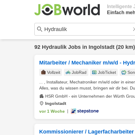
Intelligent
Einfach meh
92
Hydraulik
Jobs in
Ingolstadt
(20 km)
Mitarbeiter / Mechaniker m/w/d - Hyd
Vollzeit
JobRad
JobTicket
Son
... , Installateur, Mechatroniker m/w/d oder in ei
Alles, was du wissen musst, bringen wir dir bei. Du 
HSR GmbH - ein Unternehmen der Würth Gro
Ingolstadt
vor 1 Woche
|
Kommissionierer / Lagerfacharbeiter 