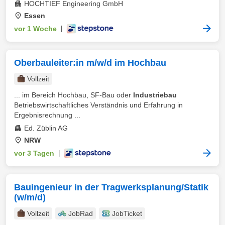
HOCHTIEF Engineering GmbH
Essen
vor 1 Woche
|
Oberbauleiter:in m/w/d im Hochbau
Vollzeit
... im Bereich Hochbau, SF-Bau oder
Industriebau
Betriebswirtschaftliches Verständnis und Erfahrung in
Ergebnisrechnung ...
Ed. Züblin AG
NRW
vor 3 Tagen
|
Bauingenieur in der Tragwerksplanung/Statik
(w/m/d)
Vollzeit
JobRad
JobTicket