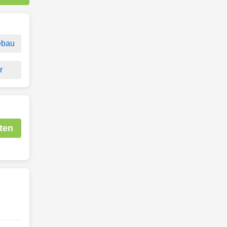
ebau
r
ten