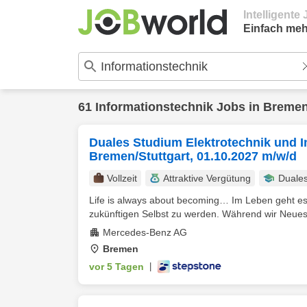
Intelligent
Einfach meh
61
Informationstechnik
Jobs in
Breme
Duales Studium Elektrotechnik und 
Bremen/Stuttgart, 01.10.2027 m/w/d
Vollzeit
Attraktive Vergütung
Duale
Life is always about becoming… Im Leben geht es
zukünftigen Selbst zu werden. Während wir Neues e
Mercedes-Benz AG
Bremen
vor 5 Tagen
|