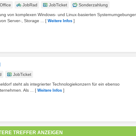
ffice
JobRad
JobTicket
Sonderzahlung
cklung von komplexen Windows- und Linux-basierten Systemumgebungen
von Server-, Storage ...
[
]
Weitere Infos
d
d
JobTicket
eldorf steht als integrierter Technologiekonzern für ein ebenso
ternehmen. Als ...
[
]
Weitere Infos
TERE TREFFER ANZEIGEN