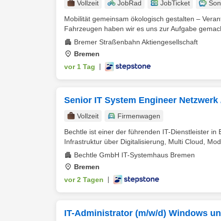
Vollzeit
JobRad
JobTicket
Son
Mobilität gemeinsam ökologisch gestalten – Ver
Fahrzeugen haben wir es uns zur Aufgabe gemacht,
Bremer Straßenbahn Aktiengesellschaft
Bremen
vor 1 Tag
|
Senior IT System Engineer Netzwerk 
Vollzeit
Firmenwagen
Bechtle ist einer der führenden IT-Dienstleister in
Infrastruktur über Digitalisierung, Multi Cloud, Mod
Bechtle GmbH IT-Systemhaus Bremen
Bremen
vor 2 Tagen
|
IT-Administrator (m/w/d) Windows un