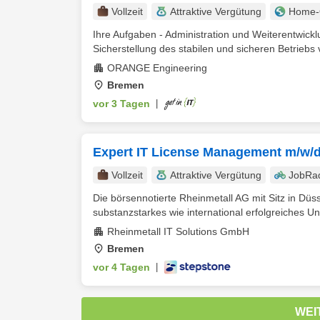
Vollzeit
Attraktive Vergütung
Home-O
Ihre Aufgaben - Administration und Weiterentwi
Sicherstellung des stabilen und sicheren Betriebs 
ORANGE Engineering
Bremen
vor 3 Tagen
|
Expert IT License Management m/w/
Vollzeit
Attraktive Vergütung
JobRa
Die börsennotierte Rheinmetall AG mit Sitz in Düss
substanzstarkes wie international erfolgreiches Un
Rheinmetall IT Solutions GmbH
Bremen
vor 4 Tagen
|
WEI