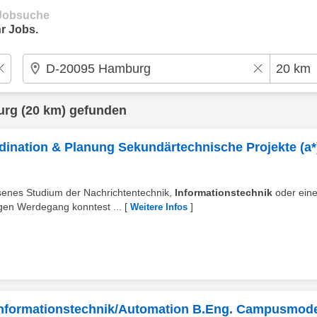
e Jobsuche
r Jobs.
urg
(20 km) gefunden
rdination & Planung Sekundärtechnische Projekte (a*
ssenes Studium der Nachrichtentechnik,
Informationstechnik
oder eine
igen Werdegang konntest ...
[
]
Weitere Infos
Informationstechnik/Automation B.Eng. Campusmode