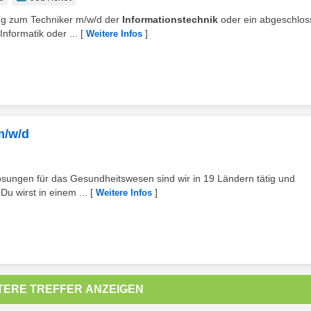
dung zum Techniker m/w/d der
Informationstechnik
oder ein abgeschlo
nformatik oder ...
[
]
Weitere Infos
m/w/d
sungen für das Gesundheitswesen sind wir in 19 Ländern tätig und
Du wirst in einem ...
[
]
Weitere Infos
TERE TREFFER ANZEIGEN