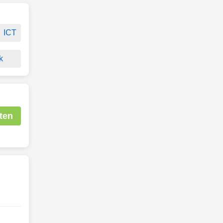
ICT
k
ten