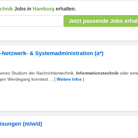
echnik
Jobs in
Hamburg
erhalten.
Jetzt passende Jobs erhal
T-Netzwerk- & Systemadministration (a*)
ssenes Studium der Nachrichtentechnik,
Informationstechnik
oder eine
igen Werdegang konntest ...
[
]
Weitere Infos
Lösungen (m/w/d)