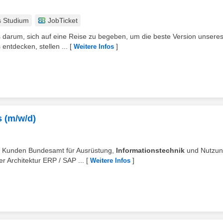
s Studium
JobTicket
 darum, sich auf eine Reise zu begeben, um die beste Version unsere
ntdecken, stellen ...
[
]
Weitere Infos
s (m/w/d)
en Kunden Bundesamt für Ausrüstung,
Informationstechnik
und Nutzun
Architektur ERP / SAP ...
[
]
Weitere Infos