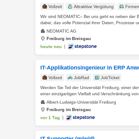
Vollzeit
Attraktive Vergütung
Firme
Wir sind NEOMATIC– Bei uns geht es neben der B
dabei, das volle Potenzial ihrer Daten, Prozesse
NEOMATIC AG
Freiburg im Breisgau
heute neu
|
IT-Applikationsingenieur in ERP A
Vollzeit
JobRad
JobTicket
Werden Sie Teil der Universität Freiburg, einer d
einer einzigartigen Vielfalt und Verschränkung von
Albert-Ludwigs-Universität Freiburg
Freiburg im Breisgau
vor 1 Tag
|
IT Supporter (m/w/d)