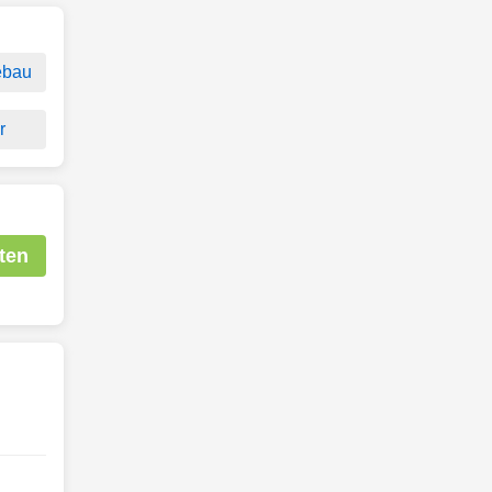
ebau
r
ten