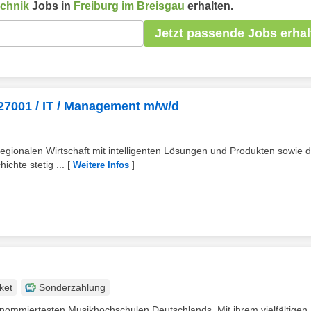
echnik
Jobs in
Freiburg im Breisgau
erhalten.
Jetzt passende Jobs erhal
 27001 / IT / Management m/w/d
regionalen Wirtschaft mit intelligenten Lösungen und Produkten sowie 
chte stetig ...
[
]
Weitere Infos
ket
Sonderzahlung
enommiertesten Musikhochschulen Deutschlands. Mit ihrem vielfältigen