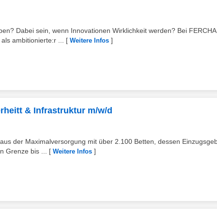
leben? Dabei sein, wenn Innovationen Wirklichkeit werden? Bei FERCH
s ambitionierte:r ...
[
]
Weitere Infos
heitt & Infrastruktur m/w/d
nhaus der Maximalversorgung mit über 2.100 Betten, dessen Einzugsgeb
n Grenze bis ...
[
]
Weitere Infos