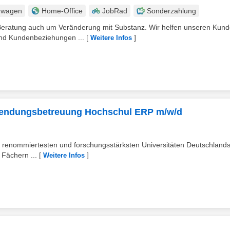
nwagen
Home-Office
JobRad
Sonderzahlung
eratung auch um Veränderung mit Substanz. Wir helfen unseren Kun
 und Kundenbeziehungen ...
[
]
Weitere Infos
nwendungsbetreuung Hochschul ERP m/w/d
er renommiertesten und forschungsstärksten Universitäten Deutschlands
 Fächern ...
[
]
Weitere Infos