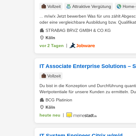
Vollzeit
Attraktive Vergütung
Home-O
... m/w/x Jetzt bewerben Was für uns zählt Abges
oder eine vergleichbare Ausbildung bzw. Qualifikat
STRABAG BRVZ GMBH & CO.KG
Köln
vor 2 Tagen
|
IT Associate Enterprise Solutions – 
Vollzeit
Du bist in die Konzeption und Durchführung quant
Wertpotentiale für unsere Kunden zu ermitteln. Du 
BCG Platinion
Köln
heute neu
|
IT System Engineer Citrix w/m/d