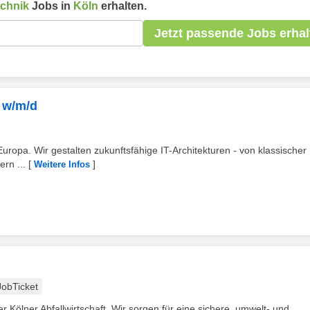
echnik
Jobs in
Köln
erhalten.
Jetzt passende Jobs erhal
n w/m/d
 Europa. Wir gestalten zukunftsfähige IT-Architekturen - von klassischer 
ern ...
[
]
Weitere Infos
JobTicket
 Kölner Abfallwirtschaft. Wir sorgen für eine sichere, umwelt- und