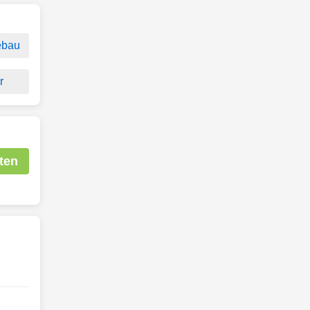
ebau
r
ten