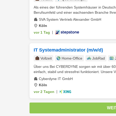
Als eines der führenden Systemhäuser in Deutschl
Berufsumfeld und einer wachsenden Branche Ihre b
SVA System Vertrieb Alexander GmbH
Köln
vor 1 Tag
|
IT Systemadministrator (m/w/d)
Vollzeit
Home-Office
JobRad
Über uns Bei CYBERDYNE sorgen wir mit über 60 
einfach, stabil und stressfrei funktioniert. Unsere Vi
Cyberdyne IT GmbH
Köln
vor 2 Tagen
|
WEI