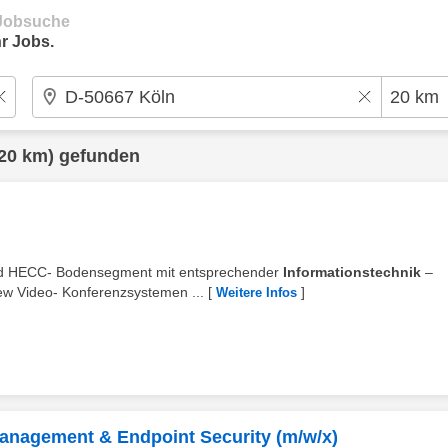
e Jobsuche
r Jobs.
20 km) gefunden
 und HECC- Bodensegment mit entsprechender
Informationstechnik
–
ew Video- Konferenzsystemen ...
[
]
Weitere Infos
 Management & Endpoint Security (m/w/x)